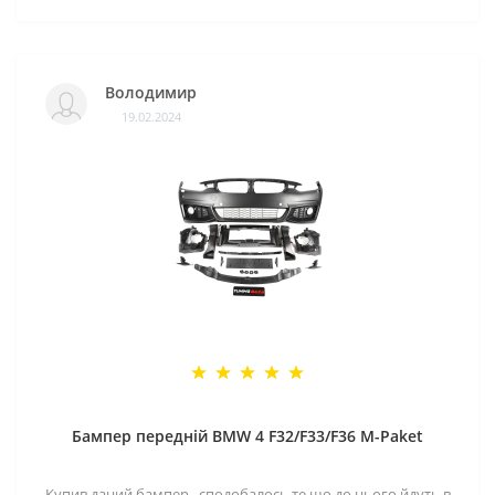
Володимир
19.02.2024
Бампер передній BMW 4 F32/F33/F36 M-Paket
Купив даний бампер , сподобалось те що до нього йдуть в