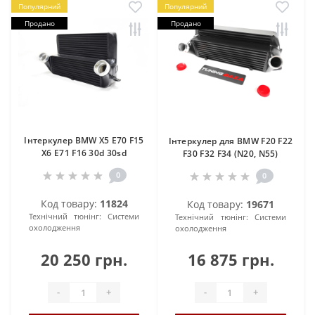
Популярний
Популярний
Продано
Продано
Інтеркулер BMW X5 E70 F15
Інтеркулер для BMW F20 F22
X6 E71 F16 30d 30sd
F30 F32 F34 (N20, N55)
0
0
Код товару:
11824
Код товару:
19671
Технічний тюнінг:
Системи
Технічний тюнінг:
Системи
охолодження
охолодження
20 250 грн.
16 875 грн.
-
+
-
+