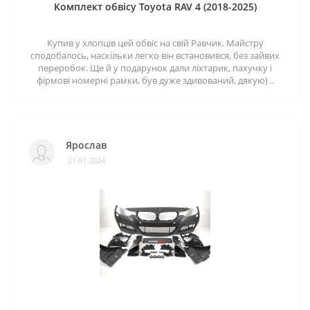
Комплект обвісу Toyota RAV 4 (2018-2025)
Купив у хлопців цей обвіс на свій Равчик. Майстру
сподобалось, наскільки легко він встановився, без зайвих
переробок. Ще й у подарунок дали ліхтарик, пахучку і
фірмові номерні рамки, був дуже здивований, дякую) ..
Ярослав
21.01.2024