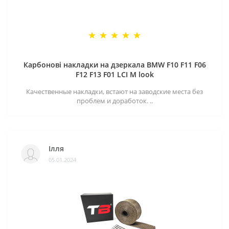
Карбонові накладки на дзеркала BMW F10 F11 F06
F12 F13 F01 LCI M look
Качественные накладки, встают на заводские места без
проблем и доработок. ..
Ілля
05.01.2024