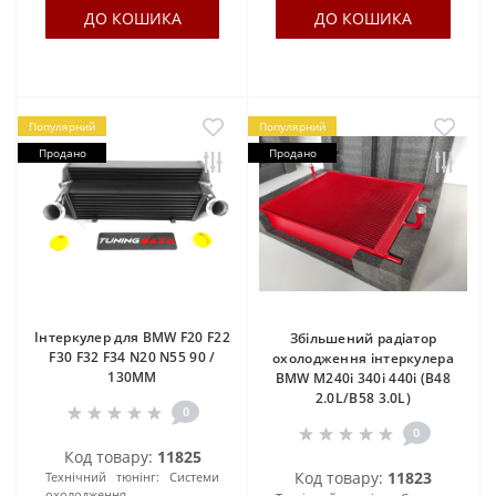
ДО КОШИКА
ДО КОШИКА
Популярний
Популярний
Продано
Продано
Інтеркулер для BMW F20 F22
Збільшений радіатор
F30 F32 F34 N20 N55 90 /
охолодження інтеркулера
130MM
BMW M240i 340i 440i (B48
2.0L/B58 3.0L)
0
0
Код товару:
11825
Код товару:
11823
Технічний тюнінг:
Системи
охолодження