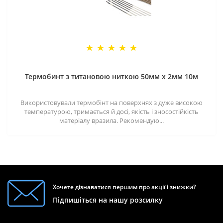
Термобинт з титановою ниткою 50мм х 2мм 10м
Використовували термобінт на поверхнях з дуже високою
температурою, тримається й досі, якість і зносостійкість
матеріалу вразила. Рекомендую...
Хочете дізнаватися першим про акції і знижки?
Підпишіться на нашу розсилку