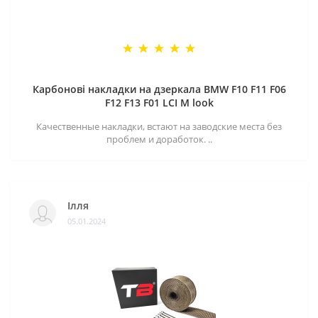
Карбонові накладки на дзеркала BMW F10 F11 F06
F12 F13 F01 LCI M look
Качественные накладки, встают на заводские места без
проблем и доработок. ..
Ілля
05.01.2024