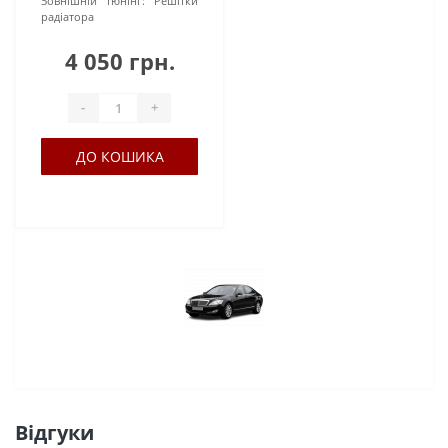
Зовнішній тюнінг:
Решітки
радіатора
4 050 грн.
-
+
ДО КОШИКА
Відгуки