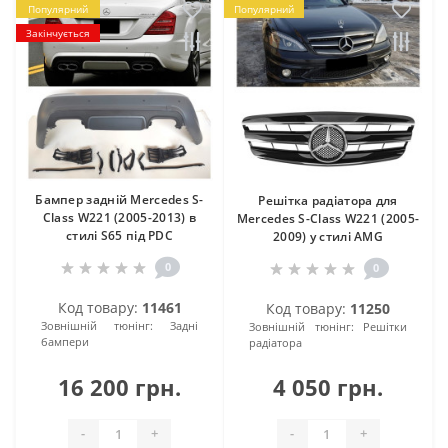
Популярний
Популярний
Закінчується
Бампер задній Mercedes S-
Решітка радіатора для
Class W221 (2005-2013) в
Mercedes S-Class W221 (2005-
стилі S65 під PDC
2009) у стилі AMG
0
0
Код товару:
11461
Код товару:
11250
Зовнішній тюнінг:
Задні
Зовнішній тюнінг:
Решітки
бампери
радіатора
16 200 грн.
4 050 грн.
-
+
-
+