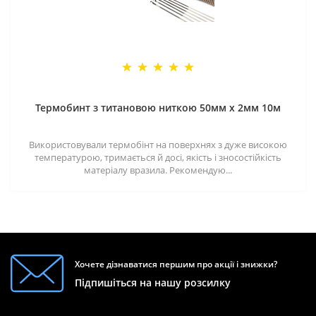
Термобинт з титановою ниткою 50мм х 2мм 10м
Використовували термобінт на поверхнях з дуже високою
температурою, тримається й досі, якість і зносостійкість
матеріалу вразила. Рекомендую...
Хочете дізнаватися першим про акції і знижки?
Підпишіться на нашу розсилку