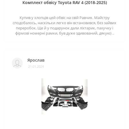
Комплект обвісу Toyota RAV 4 (2018-2025)
Купив у хлопців цей обвіс на свій Равчик. Майстру
сподобалось, наскільки легко він встановився, без зайвих
переробок. Ще й у подарунок дали ліхтарик, пахучку і
фірмові номерні рамки, був дуже здивований, дякую) ..
Ярослав
21.01.2024