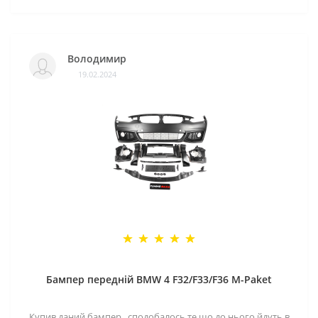
Володимир
19.02.2024
Бампер передній BMW 4 F32/F33/F36 M-Paket
Купив даний бампер , сподобалось те що до нього йдуть в