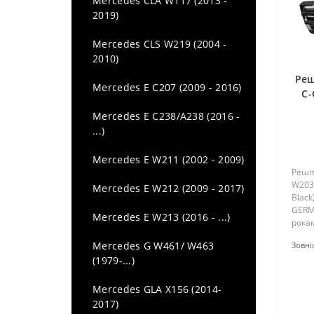
Mercedes CLA W117 (2013 -
BMW series 3 E36 (1990 - 2000)
2019)
Audi Q7 (4M) (2015 -...)
BMW series 3 E46 (1998 - 2006)
Mercedes CLS W219 (2004 -
Audi Q8 (2018-...)
2010)
BMW Series 3 E90-E91 (2005-
Реш
Audi TT (MK3) (2014 -...)
2013)
Mercedes E C207 (2009 - 2016)
C-
BMW Series 3 E92-E93 (2007-
Mercedes E C238/A238 (2016 -
2013)
...)
BMW Series 3 F30-F31 (2011-…)
Mercedes E W211 (2002 - 2009)
Решіт
W203 
BMW Series 3 GT F34 (2013-...)
Mercedes E W212 (2009 - 2017)
Black
GERM
BMW Series 3 M3 F80 (2014-…)
Mercedes E W213 (2016 - ...)
рокам
кузов
BMW series 3 G20-G21
Mercedes G W461/ W463
Зовні
плас
(2018-...)
(1979-...)
фарб
вст..
BMW Series 3 M3 G80 G81
Mercedes GLA X156 (2014-
(2021-…)
2017)