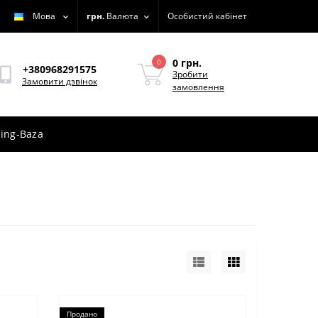
Мова
грн.
Валюта
Особистий кабінет
0 грн.
0
+380968291575
Зробити
Замовити дзвінок
замовлення
ing-Baza
Продано