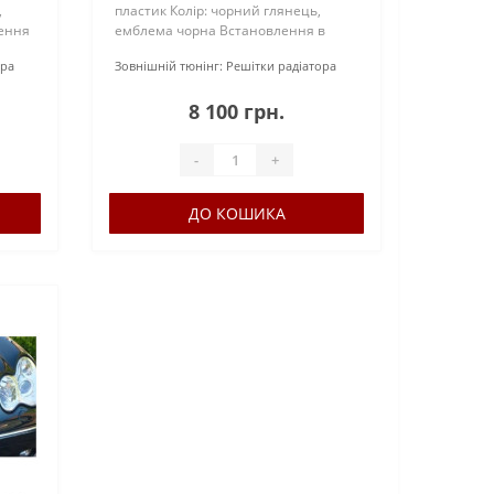
,
пластик Колір: чорний глянець,
ення
емблема чорна Встановлення в
:
штатні місця Країна-виробник:
ора
Зовнішній тюнінг:
Решітки радіатора
 BV У
Тайвань Бренд: GermanCarParts BV У
комплекті: підставка..
8 100 грн.
-
+
ДО КОШИКА