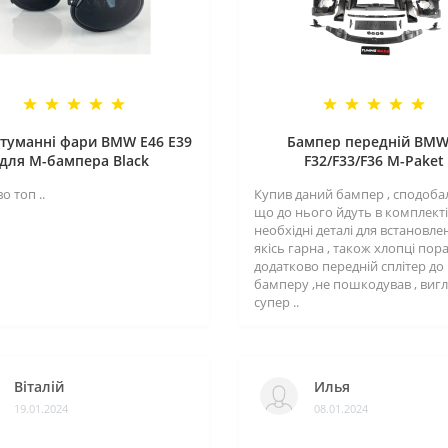
туманні фари BMW E46 E39
Бампер передній BMW
для M-бампера Black
F32/F33/F36 M-Paket
о топ ..
Купив даний бампер , сподоба
що до нього йдуть в комплекті 
необхідні деталі для встановле
якісь гарна , також хлопці пор
додатково передній сплітер до
бамперу ,не пошкодував , виг
супер ..
Віталій
Илья
19.01.2024
08.01.2024