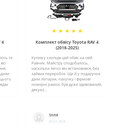
 4
Комплект обвісу Toyota RAV 4
(2018-2025)
лось те
Купив у хлопців цей обвіс на свій
всі
Равчик. Майстру сподобалось,
ння,
наскільки легко він встановився, без
адили
зайвих переробок. Ще й у подарунок
 цього
дали ліхтарик, пахучку і фірмові
лядає
номерні рамки, був дуже здивований,
дякую) ..
Ілля
05.01.2024