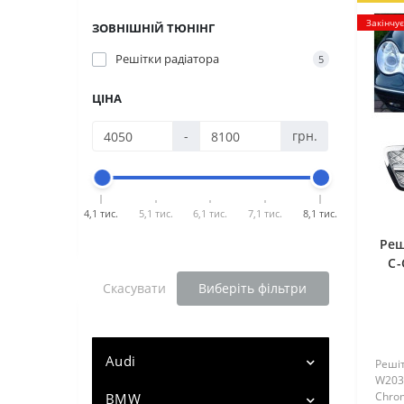
Закінчу
ЗОВНІШНІЙ ТЮНІНГ
Решітки радіатора
5
ЦІНА
-
грн.
4,1 тис.
5,1 тис.
6,1 тис.
7,1 тис.
8,1 тис.
Реш
C-
ст
Скасувати
Виберіть фільтри
Audi
Решіт
W203 
Chro
BMW
Audi A3 (8V) (2012 - ...)