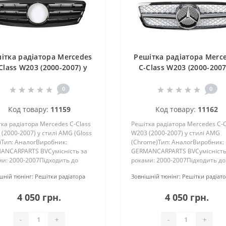
ітка радіатора Mercedes
Решітка радіатора Merc
Class W203 (2000-2007) у
C-Class W203 (2000-2007
стилі AMG (Gloss Black)
стилі AMG (Chrome)
0
0
Код товару:
11159
Код товару:
11162
ка радіатора Mercedes C-Class
Решітка радіатора Mercedes C-C
(2000-2007) у стилі AMG (Gloss
W203 (2000-2007) у стилі AMG
)Тип: АналогВиробник:
(Chrome)Тип: АналогВиробник:
ANCARPARTS BVСумісність за
GERMANCARPARTS BVСумісність
и: 2000-2007Підходить до
роками: 2000-2007Підходить до
а: W203Матеріал: АБС-
кузова: W203Матеріал: АБС-
шній тюнінг:
Решітки радіатора
Зовнішній тюнінг:
Решітки радіат
тикФарбування: Не потребує
пластикФарбування: Не потреб
ування (чорний глянець)Тип
фарбування (хром, хромована
4 050 грн.
4 050 грн.
емблема)Тип..
-
+
-
+