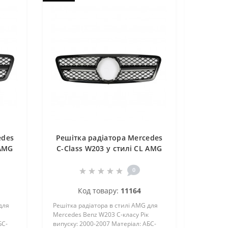
edes
Решітка радіатора Mercedes
 AMG
C-Class W203 у стилі CL AMG
чорний матовий
0
Код товару:
11164
для
Решітка радіатора в стилі AMG для
Mercedes Benz W203 C-класу Рік
БС-
випуску: 2000-2007 Матеріал: АБС-