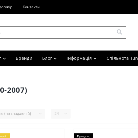
договір
Контакти
г
Бренди
Блог
Інформація
Спільнота Tun
0-2007)
рний
Продано