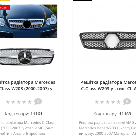
ється
ітка радіатора Mercedes
Решітка радіатора Merc
Class W203 (2000-2007) у
C-Class W203 у стилі CL
илі AMG (Silver Chrome)
чорний матовий
0
0
Код товару:
11161
Код товару:
11163
ка радіатора Mercedes C-Class
Решітка радіатора в стилі AMG 
(2000-2007) у стилі AMG (Silver
Mercedes Benz W203 C-класу Рік
me)Тип: АналогВиробник:
випуску: 2000-2007 Матеріал: А