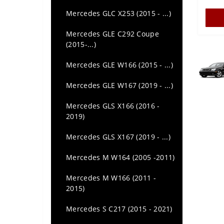
BMW Series 4 F32-F33-F36
Mercedes GLC X253 (2015 - ...)
(2014-…)
Mercedes GLE C292 Coupe
BMW Series 4 M4 F82/F83
(2015-...)
(2014-...)
Mercedes GLE W166 (2015 - ...)
BMW Series 4 G22-G23-G26
(2020-...)
Mercedes GLE W167 (2019 - ...)
BMW Series M4 G82-G83
Mercedes GLS X166 (2016 -
(2021-...)
2019)
BMW series 5 E34 (1987 - 1996)
Mercedes GLS X167 (2019 - ...)
BMW series 5 E39 (1995 - 2003)
Mercedes M W164 (2005 -2011)
BMW Series 5 E60-E61 (2003-
Mercedes M W166 (2011 -
2010)
2015)
BMW Series 5 F10-F11 (2010-
Mercedes S C217 (2015 - 2021)
2017)