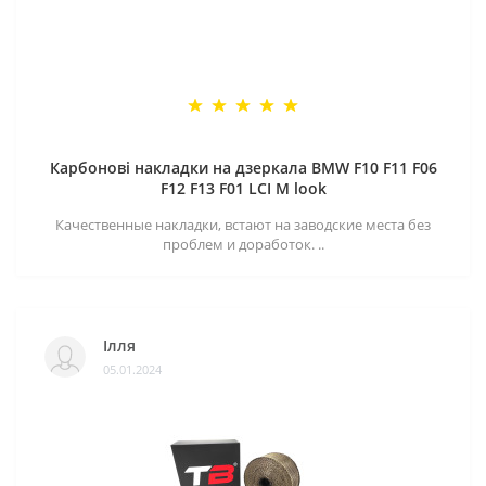
Карбонові накладки на дзеркала BMW F10 F11 F06
F12 F13 F01 LCI M look
Качественные накладки, встают на заводские места без
проблем и доработок. ..
Ілля
05.01.2024