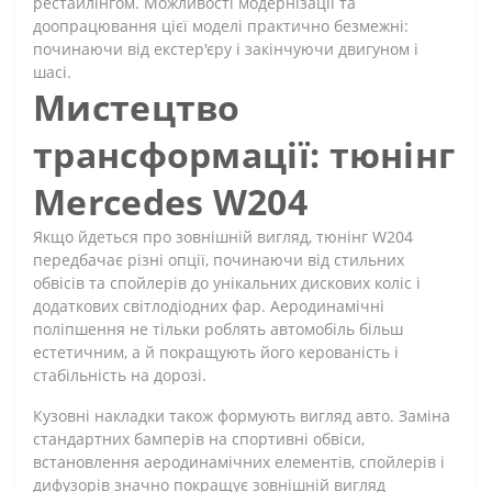
рестайлінгом. Можливості модернізації та
доопрацювання цієї моделі практично безмежні:
починаючи від екстер'єру і закінчуючи двигуном і
шасі.
Мистецтво
трансформації: тюнінг
Mercedes W204
Якщо йдеться про зовнішній вигляд, тюнінг W204
передбачає різні опції, починаючи від стильних
обвісів та спойлерів до унікальних дискових коліс і
додаткових світлодіодних фар. Аеродинамічні
поліпшення не тільки роблять автомобіль більш
естетичним, а й покращують його керованість і
стабільність на дорозі.
Кузовні накладки також формують вигляд авто. Заміна
стандартних бамперів на спортивні обвіси,
встановлення аеродинамічних елементів, спойлерів і
дифузорів значно покращує зовнішній вигляд