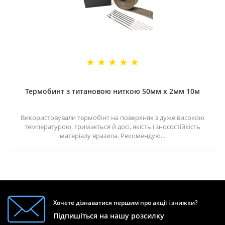
Термобинт з титановою ниткою 50мм х 2мм 10м
Використовували термобінт на поверхнях з дуже високою
температурою, тримається й досі, якість і зносостійкість
матеріалу вразила. Рекомендую...
Хочете дізнаватися першим про акції і знижки?
Підпишіться на нашу розсилку