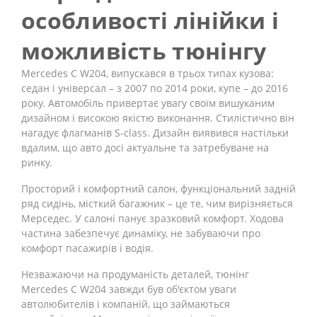
особливості лінійки і
можливість тюнінгу
Mercedes C W204, випускався в трьох типах кузова:
седан і універсал – з 2007 по 2014 роки, купе – до 2016
року. Автомобіль привертає увагу своїм вишуканим
дизайном і високою якістю виконання. Стилістично він
нагадує флагманів S-class. Дизайн виявився настільки
вдалим, що авто досі актуальне та затребуване на
ринку.
Просторий і комфортний салон, функціональний задній
ряд сидінь, місткий багажник – це те, чим вирізняється
Мерседес. У салоні панує зразковий комфорт. Ходова
частина забезпечує динаміку, не забуваючи про
комфорт пасажирів і водія.
Незважаючи на продуманість деталей, тюнінг
Mercedes C W204 завжди був об'єктом уваги
автолюбителів і компаній, що займаються