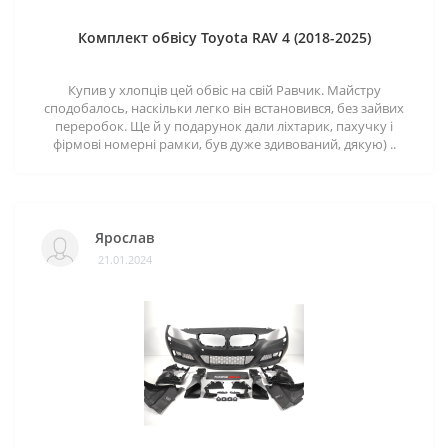
Комплект обвісу Toyota RAV 4 (2018-2025)
Купив у хлопців цей обвіс на свій Равчик. Майстру
сподобалось, наскільки легко він встановився, без зайвих
переробок. Ще й у подарунок дали ліхтарик, пахучку і
фірмові номерні рамки, був дуже здивований, дякую) ..
Ярослав
21.01.2024