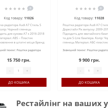
(SHADOWLINE)
Дорестайл Чорний глян
0
0
Код товару:
11026
Код товару:
11028
ка радіатора Audi A7 Стиль S
Решітка радіатора Audi A7 Стил
Колір: Чорний глянець
Дорестайл Рік випуску: 2009-20
дить для кузова А7 з 2016-2018
Підходить для звичайного бам
Матеріал: ABS – Пластик
та для S-Line бампера. Колір: Ч
овлення в штатні місця Бренд:
глянець Матеріал: АБС-пластик.
 Комплект: Подіум номерного
шній тюнінг:
Решітки радіатора
Зовнішній тюнінг:
Решітки радіат
 Кріплення парктроників
 S7 (зні..
15 750 грн.
9 900 грн.
-
+
-
+
ДО КОШИКА
ДО КОШИКА
Рестайлінг на ваших у