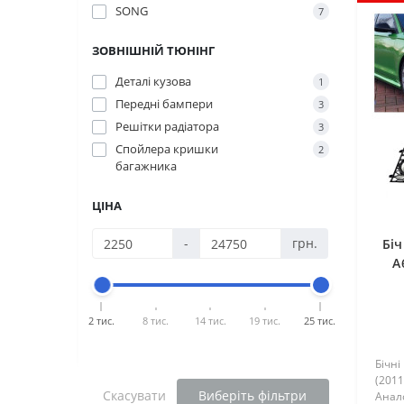
SONG
7
ЗОВНІШНІЙ ТЮНІНГ
Деталі кузова
1
Передні бампери
3
Решітки радіатора
3
Спойлера кришки
2
багажника
ЦІНА
-
грн.
Біч
A
2 тис.
8 тис.
14 тис.
19 тис.
25 тис.
Бічні
(2011
Скасувати
Виберіть фільтри
Анал