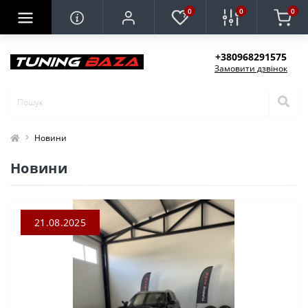
0
0
0
+380968291575
Замовити дзвінок
Новини
Новини
21.08.2025