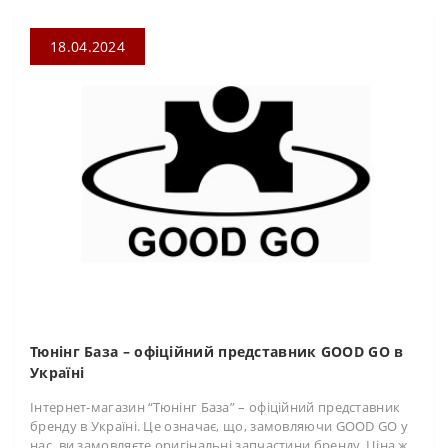
18.04.2024
Тюнінг База – офіційний представник GOOD GO в
Україні
Інтернет-магазин “Тюнінг База” – офіційний представник
бренду в Україні. Це означає, що, замовляючи GOOD GO у
нас, ви замовляєте оригінальні запчастини бренду. Ціна ж