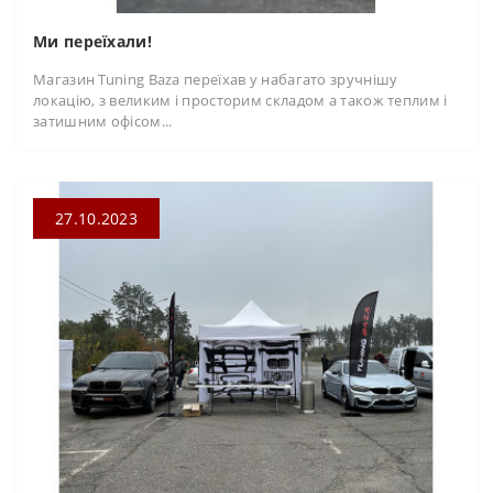
Ми переїхали!
Магазин Tuning Baza переїхав у набагато зручнішу
локацію, з великим і просторим складом а також теплим і
затишним офісом...
27.10.2023