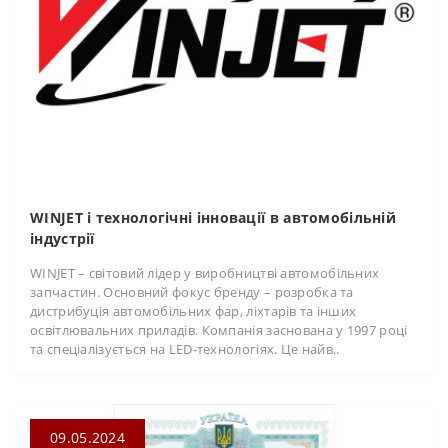
WINJET і технологічні інновації в автомобільній
індустрії
WINJET – світовий лідер у виробництві автомобільних
запчастин. Основний фокус бренду – розробка та
дистрибуція автомобільних фар, ліхтарів та інших
освітлювальних приладів. Компанія заснована у 1997 році
та спеціалізується на LED-технологіях. Це найв..
09.05.2024