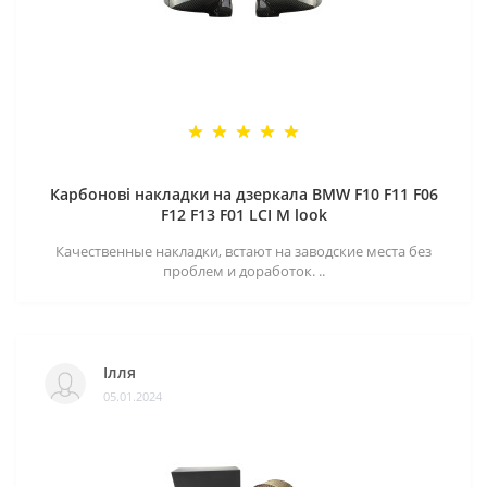
Карбонові накладки на дзеркала BMW F10 F11 F06
F12 F13 F01 LCI M look
Качественные накладки, встают на заводские места без
проблем и доработок. ..
Ілля
05.01.2024