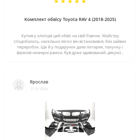
Комплект обвісу Toyota RAV 4 (2018-2025)
Купив у хлопців цей обвіс на свій Равчик. Майстру
сподобалось, наскільки легко він встановився, без зайвих
переробок. Ще й у подарунок дали ліхтарик, пахучку і
фірмові номерні рамки, був дуже здивований, дякую) ..
Ярослав
21.01.2024