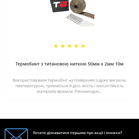
Термобинт з титановою ниткою 50мм х 2мм 10м
Використовували термобінт на поверхнях з дуже високою
температурою, тримається й досі, якість і зносостійкість
матеріалу вразила. Рекомендую...
Хочете дізнаватися першим про акції і знижки?