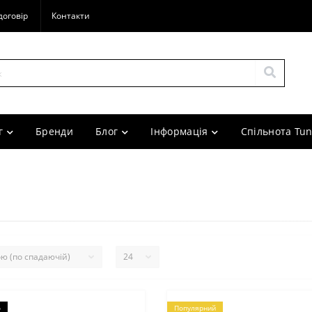
договір
Контакти
г
Бренди
Блог
Інформація
Спільнота Tun
о
Популярний