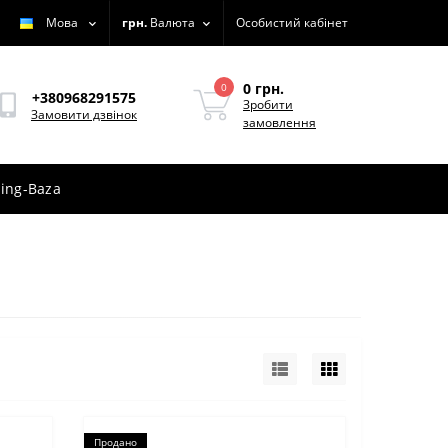
Мова
грн.
Валюта
Особистий кабінет
0 грн.
0
+380968291575
Зробити
Замовити дзвінок
замовлення
ing-Baza
Продано