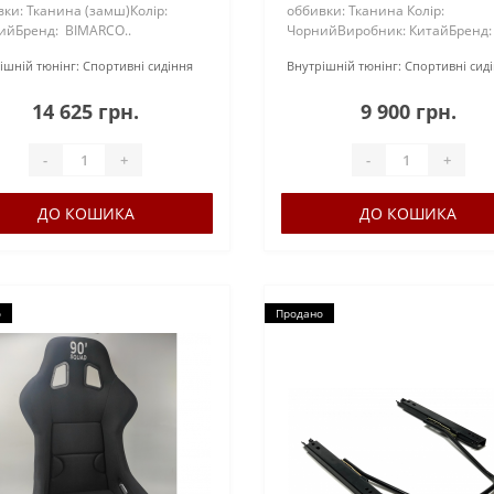
ки: Тканина (замш)Колір:
оббивки: Тканина Колір:
ийБренд: BIMARCO..
ЧорнийВиробник: КитайБренд
BRIDE..
ішній тюнінг:
Спортивні сидіння
Внутрішній тюнінг:
Спортивні сид
14 625 грн.
9 900 грн.
-
+
-
+
ДО КОШИКА
ДО КОШИКА
о
Продано