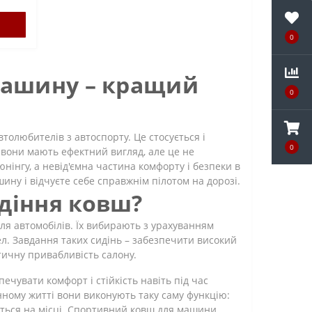
0
машину – кращий
0
втолюбителів з автоспорту. Це стосується і
0
 вони мають ефектний вигляд, але це не
нінгу, а невід'ємна частина комфорту і безпеки в
ину і відчуєте себе справжнім пілотом на дорозі.
діння ковш?
ля автомобілів. Їх вибирають з урахуванням
ел. Завдання таких сидінь – забезпечити високий
тичну привабливість салону.
печувати комфорт і стійкість навіть під час
нному житті вони виконують таку саму функцію:
ються на місці. Спортивний ковш для машини