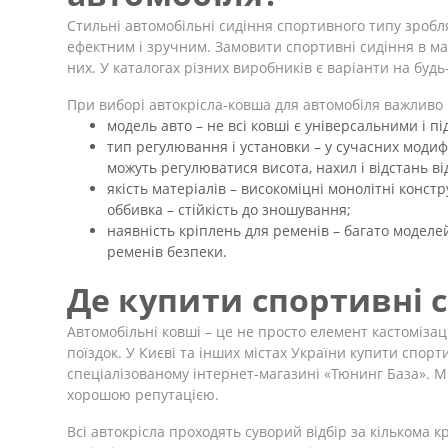
Стильні автомобільні сидіння спортивного типу зробл
ефектним і зручним. Замовити спортивні сидіння в ма
них. У каталогах різних виробників є варіанти на будь
При виборі автокрісла-ковша для автомобіля важливо 
модель авто – не всі ковші є універсальними і пі
тип регулювання і установки – у сучасних модиф
можуть регулюватися висота, нахил і відстань ві
якість матеріалів – високоміцні монолітні констр
оббивка – стійкість до зношування;
наявність кріплень для ременів – багато моделе
ременів безпеки.
Де купити спортивні с
Автомобільні ковші – це не просто елемент кастомізаці
поїздок. У Києві та інших містах України купити спор
спеціалізованому інтернет-магазині «Тюнинг База». М
хорошою репутацією.
Всі автокрісла проходять суворий відбір за кількома к