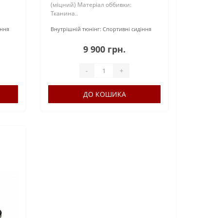
(міцний) Матеріал оббивки:
:
Тканина..
іння
Внутрішній тюнінг:
Спортивні сидіння
9 900 грн.
-
+
ДО КОШИКА