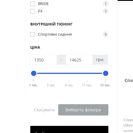
BRIDE
1
PX
1
ВНУТРІШНІЙ ТЮНІНГ
Спортивні сидіння
5
ЦІНА
-
грн.
Спо
1 тис.
5 тис.
8 тис.
11 тис.
15 тис.
Скасувати
Виберіть фільтри
Спор
LМате
скло