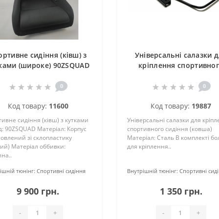
ортивне сидіння (ківш) з
Універсальні салазки 
ками (широке) 90ZSQUAD
кріплення спортивно
сидіння (ковша)
0
0
Код товару:
11600
Код товару:
19887
ивне сидіння (ківш) з кутками
Універсальні салазки для кріп
д: 90ZSQUAD Матеріал: Корпус
спортивного сидіння (ковша)
овлений зі склопластику
Матеріал: Сталь В комплекті бо
ий) Матеріал оббивки:
для кріплення..
на..
ішній тюнінг:
Спортивні сидіння
Внутрішній тюнінг:
Спортивні сид
9 900 грн.
1 350 грн.
-
+
-
+