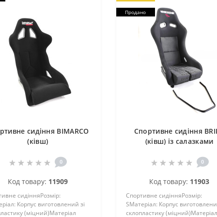
Продано
ртивне сидіння BIMARCO
Спортивне сидіння BRI
(ківш)
(ківш) із салазками
0
0
Код товару:
11909
Код товару:
11903
тивне сидінняРозмір:
Спортивне сидінняРозмір:
ріал: Корпус виготовлений зі
SМатеріал: Корпус виготовлени
пластику (міцний)Матеріал
склопластику (міцний)Матеріа