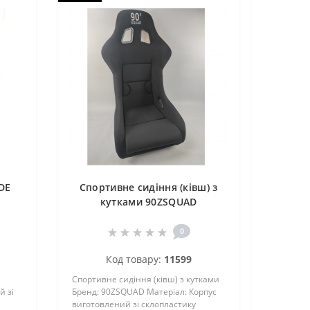
DE
Спортивне сидіння (ківш) з
кутками 90ZSQUAD
0
Код товару:
11599
Спортивне сидіння (ківш) з кутками
й зі
Бренд: 90ZSQUAD Матеріал: Корпус
л
виготовлений зі склопластику