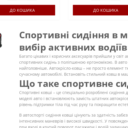
ДО КОШИКА
ДО КОШИКА
Спортивні сидіння в 
вибір активних водіїв
Багато цікавих і корисних аксесуарів прийшли у світ а
спортивних сидінь з поліпшеною ергономікою. В авто
найголовніше. Автокрісло-ковш – не просто елемент тю
сучасному автомобілі. Встановіть стильний ковш в маш
Що таке спортивне си
Спортивні ковші – це спеціально розроблені сидіння д
моделі авто і встановлюють замість штатних автокріс
рівень підтримки тіла під час руху та покращити есте
В автоспорті сидіння ковші цінують за здатність забез
інтенсивних маневрів і високої швидкості. У повсякде
при вході в крутий поворот пасажири і водій залиша