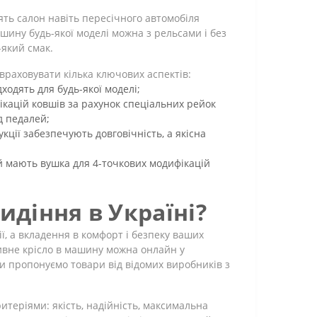
ять салон навіть пересічного автомобіля
шину будь-якої моделі можна з рельсами і без
-який смак.
враховувати кілька ключових аспектів:
дходять для будь-якої моделі;
ікацій ковшів за рахунок спеціальних рейок
д педалей;
укції забезпечують довговічність, а якісна
й мають вушка для 4-точкових модифікацій
идіння в Україні?
ї, а вкладення в комфорт і безпеку ваших
тивне крісло в машину можна онлайн у
и пропонуємо товари від відомих виробників з
ритеріями: якість, надійність, максимальна