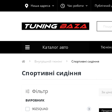
Наша адреса
Час роботи
Публічний 
Каталог авто
Тюнін
Внутрішній тюнінг
Спортивні сидіння
Спортивні сидіння
Фільтр
ВИРОБНИК
90ZSQUAD
3
Продан