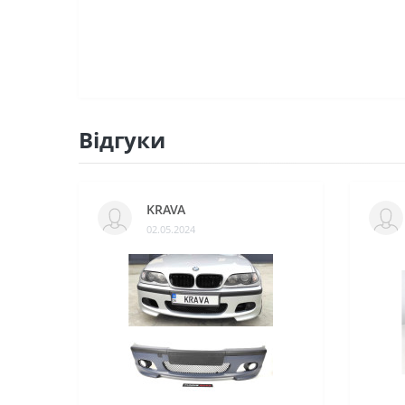
BMW X4 F26 (06.2014-2018)
BMW X4 G02 (2018-…)
BMW X5 E53 (1999-2006)
Відгуки
BMW X5 E70 (2006-2013)
BMW X5 F15 (2013-2018)
KRAVA
BMW X5M F85 (2014-2018)
02.05.2024
BMW X5 G05 (2018-…)
BMW X6 E71 (2008-2014)
BMW X6 F16 (2014-2018)
BMW X6M F86 (2014-2019)
BMW X6 G06 (2019-…)