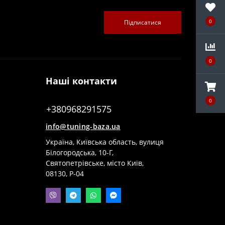
0
Підписатися
0
Наші контакти
0
+380968291575
info@tuning-baza.ua
Україна, Київська область, вулиця
Білогородська, 10-Г,
Святопетрівське, місто Київ,
08130, Р-04