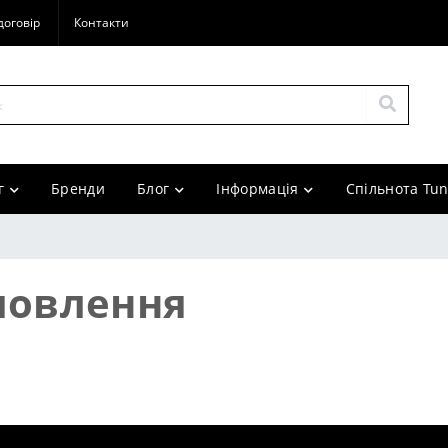
договір
Контакти
г
Бренди
Блог
Інформація
Спільнота Tun
мовлення