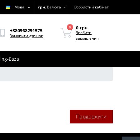
Мова
грн.
Валюта
Особистий кабінет
0 грн.
0
+380968291575
Зробити
Замовити дзвінок
замовлення
ing-Baza
Продовжити