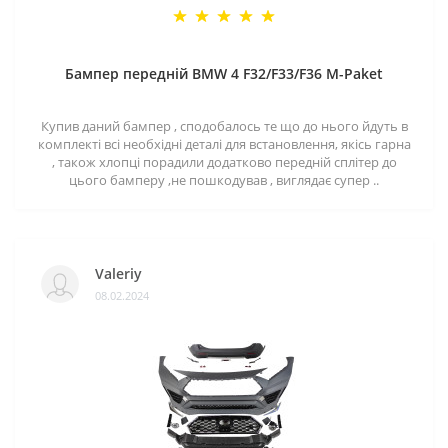
Бампер передній BMW 4 F32/F33/F36 M-Paket
Купив даний бампер , сподобалось те що до нього йдуть в
комплекті всі необхідні деталі для встановлення, якісь гарна
, також хлопці порадили додатково передній сплітер до
цього бамперу ,не пошкодував , виглядає супер ..
Valeriy
08.02.2024