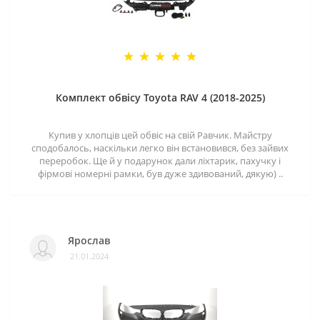
Комплект обвісу Toyota RAV 4 (2018-2025)
Купив у хлопців цей обвіс на свій Равчик. Майстру
сподобалось, наскільки легко він встановився, без зайвих
переробок. Ще й у подарунок дали ліхтарик, пахучку і
фірмові номерні рамки, був дуже здивований, дякую) ..
Ярослав
21.01.2024