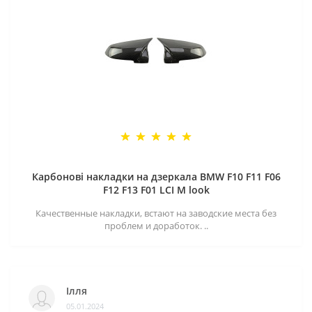
Карбонові накладки на дзеркала BMW F10 F11 F06
F12 F13 F01 LCI M look
Качественные накладки, встают на заводские места без
проблем и доработок. ..
Ілля
05.01.2024