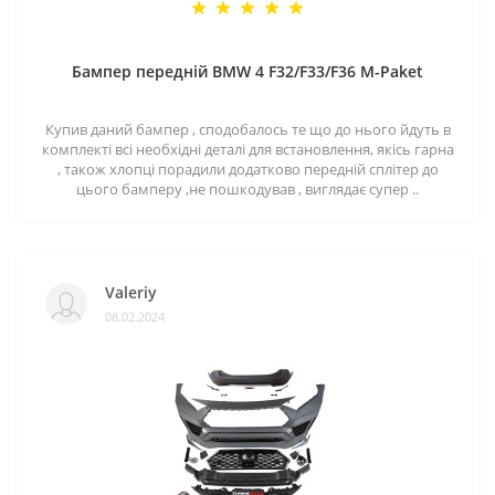
Бампер передній BMW 4 F32/F33/F36 M-Paket
Купив даний бампер , сподобалось те що до нього йдуть в
комплекті всі необхідні деталі для встановлення, якісь гарна
, також хлопці порадили додатково передній сплітер до
цього бамперу ,не пошкодував , виглядає супер ..
Valeriy
08.02.2024