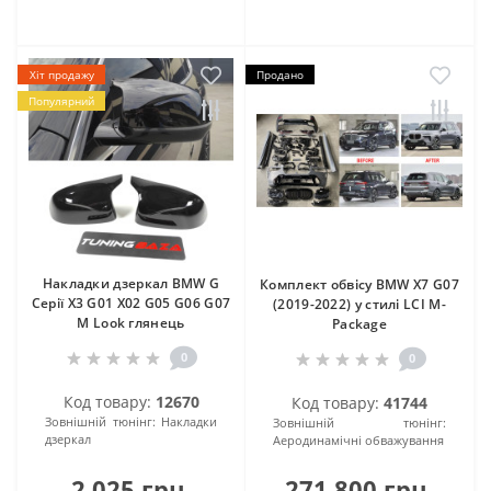
Хіт продажу
Продано
Популярний
Накладки дзеркал BMW G
Комплект обвісу BMW X7 G07
Серії X3 G01 X02 G05 G06 G07
(2019-2022) у стилі LCI M-
M Look глянець
Package
0
0
Код товару:
12670
Код товару:
41744
Зовнішній тюнінг:
Накладки
Зовнішній тюнінг:
дзеркал
Аеродинамічні обважування
2 025 грн.
271 800 грн.