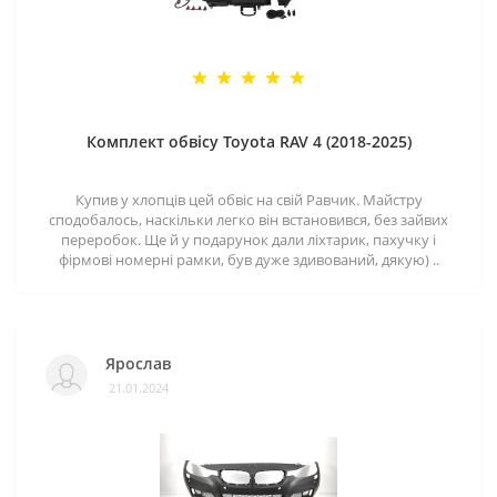
Комплект обвісу Toyota RAV 4 (2018-2025)
Купив у хлопців цей обвіс на свій Равчик. Майстру
сподобалось, наскільки легко він встановився, без зайвих
переробок. Ще й у подарунок дали ліхтарик, пахучку і
фірмові номерні рамки, був дуже здивований, дякую) ..
Ярослав
21.01.2024