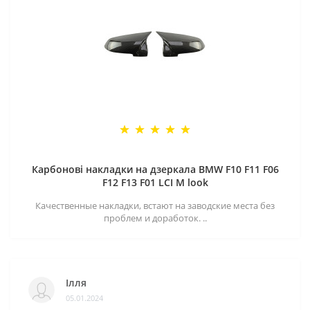
Карбонові накладки на дзеркала BMW F10 F11 F06
F12 F13 F01 LCI M look
Качественные накладки, встают на заводские места без
проблем и доработок. ..
Ілля
05.01.2024