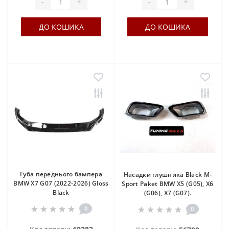
-
+
-
+
ДО КОШИКА
ДО КОШИКА
Губа переднього бампера
Насадки глушника Black M-
BMW X7 G07 (2022-2026) Gloss
Sport Paket BMW X5 (G05), X6
Black
(G06), X7 (G07).
0
0