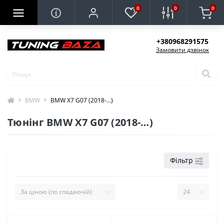
0
0
0
+380968291575
Замовити дзвінок
BMW
BMW X7 G07 (2018-…)
Тюнінг BMW X7 G07 (2018-…)
Фільтр