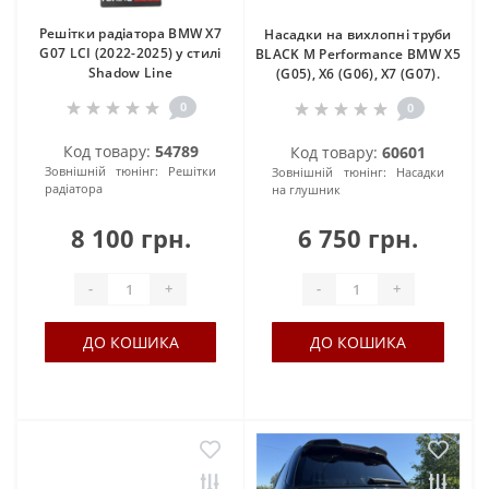
Решітки радіатора BMW X7
Насадки на вихлопні труби
G07 LCI (2022-2025) у стилі
BLACK M Performance BMW X5
Shadow Line
(G05), X6 (G06), X7 (G07).
0
0
Код товару:
54789
Код товару:
60601
Зовнішній тюнінг:
Решітки
Зовнішній тюнінг:
Насадки
радіатора
на глушник
8 100 грн.
6 750 грн.
-
+
-
+
ДО КОШИКА
ДО КОШИКА