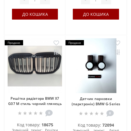
ДО КОШИКА
ДО КОШИКА
Продано
Продано
Решітка радіатора BMW X7
Датчик парковки
G07 M стиль чорний глянець
(парктронік) BMW G-Series
0
0
Код товару:
18675
Код товару:
72094
Зовнішній тюнінг:
Решітки
Зовнішній тюнінг:
Деталі