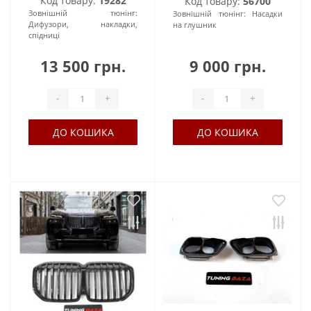
Код товару:
19282
Код товару:
56700
Зовнішній тюнінг:
Зовнішній тюнінг:
Насадки
Дифузори, накладки,
на глушник
спідниці
13 500 грн.
9 000 грн.
-
+
-
+
ДО КОШИКА
ДО КОШИКА