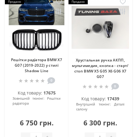
Продано
Продано
Решітки радіатора BMW X7
Хрустальная ручка АКПП,
G07 (2019-2022) у стилі
мультимедия, кнопка - старт/
Shadow Line
стоп BMW X5 G05 X6 G06 X7
G07
0
0
Код товару:
17675
Код товару:
17439
Зовнішній тюнінг:
Решітки
радіатора
Внутрішній тюнінг:
Деталі
салону
6 750 грн.
6 300 грн.
-
+
-
+