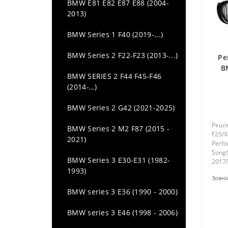
BMW E81 E82 E87 E88 (2004-
Audi A5 (2007 - 2016)
2013)
Audi A5 (2016 - ...)
BMW Series 1 F40 (2019-...)
Audi A6 (C7) (2011 - ...)
BMW Series 2 F22-F23 (2013-...)
Ре
B
Audi A6 C6 (2004 - 2011)
BMW SERIES 2 F44 F45-F46
201
(2014-…)
Audi A6 C8 (2018 - 2024)
BMW Series 2 G42 (2021-2025)
Audi A7 (2011 - ...)
Решіт
BMW Series 2 M2 F87 (2015 -
F25/X
Audi Q3 (2011 - 2018)
2021)
Perf
SongС
Audi Q5 (2008 - 2018)
BMW Series 3 E30-E31 (1982-
2017П
1993)
F25/F
Зовні
Audi Q7 (4L) (2005-2014)
плас
фарб
BMW series 3 E36 (1990 - 2000)
встан
Audi Q7 (4M) (2015 -...)
BMW series 3 E46 (1998 - 2006)
Audi Q8 (2018-...)