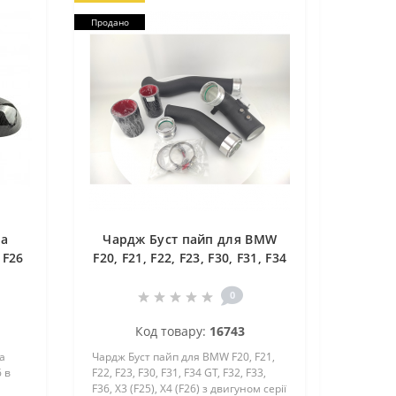
Продано
на
Чардж Буст пайп для BMW
 F26
F20, F21, F22, F23, F30, F31, F34
GT, F32, F33, F36, X3 (F25), X4
(F26) з двигуном серії N20
0
Код товару:
16743
а
Чардж Буст пайп для BMW F20, F21,
 в
F22, F23, F30, F31, F34 GT, F32, F33,
F36, X3 (F25), X4 (F26) з двигуном серії