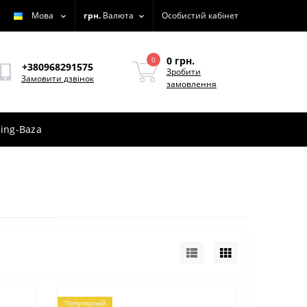
Мова
грн.
Валюта
Особистий кабінет
0 грн.
0
+380968291575
Зробити
Замовити дзвінок
замовлення
ing-Baza
Популярний