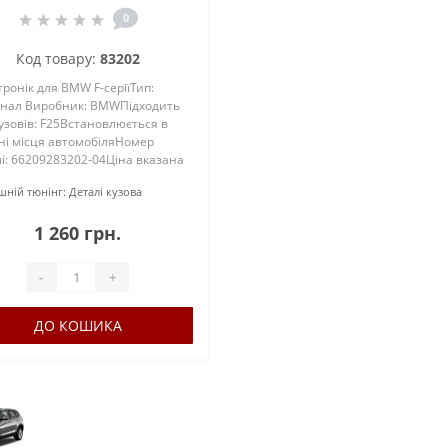
0
Код товару:
83202
ронік для BMW F-серіїТип:
інал Виробник: BMWПідходить
узовів: F25Встановлюється в
ні місця автомобіляНомер
і: 66209283202-04Ціна вказана
т...
шній тюнінг:
Деталі кузова
1 260 грн.
-
+
ДО КОШИКА