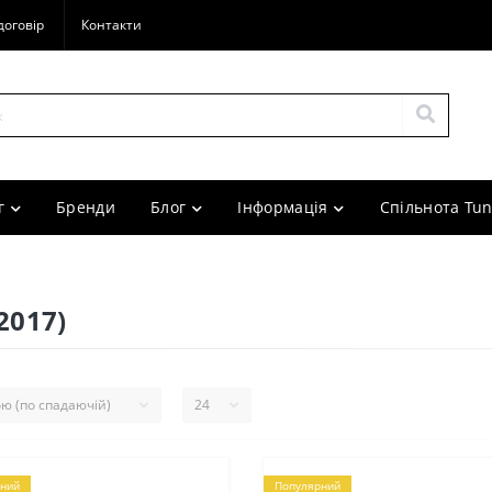
договір
Контакти
г
Бренди
Блог
Інформація
Спільнота Tun
2017)
ний
Популярний