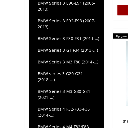
BMW Series 3 E90-E91 (2005-
Audi TT (MK3) (2014 -...)
2013)
BMW Series 3 E92-E93 (2007-
2013)
Продан
BMW Series 3 F30-F31 (2011-…)
BMW Series 3 GT F34 (2013-...)
BMW Series 3 M3 F80 (2014-…)
BMW series 3 G20-G21
(2018-...)
BMW Series 3 M3 G80 G81
(2021-…)
BMW Series 4 F32-F33-F36
(2014-…)
(п
BMW Series 4 M4 F82/F83