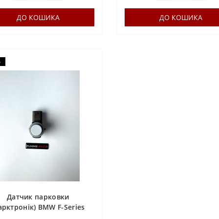
ДО КОШИКА
ДО КОШИКА
о
Датчик парковки
арктронік) BMW F-Series