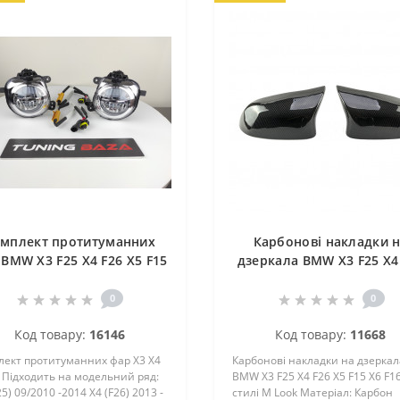
мплект протитуманних
Карбонові накладки 
BMW X3 F25 X4 F26 X5 F15
дзеркала BMW X3 F25 X4
X6 F16
X5 F15 X6 F16 M Look
0
0
Код товару:
16146
Код товару:
11668
лект протитуманних фар X3 X4
Карбонові накладки на дзеркал
 Підходить на модельний ряд:
BMW X3 F25 X4 F26 X5 F15 X6 F16
25) 09/2010 -2014 X4 (F26) 2013 -
стилі M Look Матеріал: Карбон