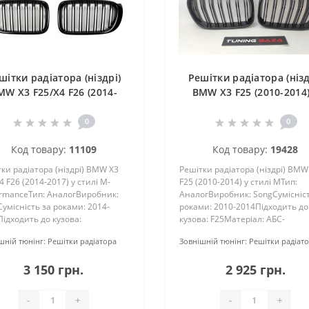
шітки радіатора (ніздрі)
Решітки радіатора (нізд
MW X3 F25/X4 F26 (2014-
BMW X3 F25 (2010-2014)
7) у стилі M-Performance
стилі M
0
0
Код товару:
11109
Код товару:
19428
ки радіатора (ніздрі) BMW X3
Решітки радіатора (ніздрі) BMW
4 F26 (2014-2017) у стилі M-
F25 (2010-2014) у стилі MТип:
ormanceТип: АналогВиробник:
АналогВиробник: SongСумісніст
умісність за роками: 2014-
роками: 2010-2014Підходить до
ідходить до кузова:
кузова: F25Матеріал: АБС-
26Матеріал: АБС-
пластикФарбування: Не потреб
шній тюнінг:
Решітки радіатора
Зовнішній тюнінг:
Решітки радіат
тикФарбування: Не потребує
фарбування (чорний глянець)
ування (чорний глянець)Тип
встановлення: У штатні
3 150 грн.
2 925 грн.
овлення..
місцяКомплек..
-
+
-
+