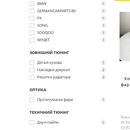
BMW
1
GERMANCARPARTS BV
1
PX
1
SONG
1
SOOQOO
1
WINJET
1
ЗОВНІШНІЙ ТЮНІНГ
Деталі кузова
1
Накладки дзеркал
2
Решітки радіатора
2
Ко
фар 
ОПТИКА
Протитуманні фари
1
ТЕХНІЧНИЙ ТЮНІНГ
Комп
Даун-пайпи
X5 X6
1
X3 (F