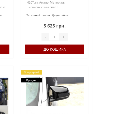
N20Тип: АналогМатеріал:
лект
Високоякісний сплав
алюмініюОснащений спеціальними
ал
Технічний тюнінг:
Даун-пайпи
отворами (з заглушкою) під
метанол..
5 625 грн.
-
+
ДО КОШИКА
Популярний
Продано