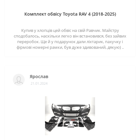
Комплект обвісу Toyota RAV 4 (2018-2025)
Купив у хлопців цей обвіс на свій Равчик. Майстру
сподобалось, наскільки легко він встановився, без зайвих
переробок. Ще й у подарунок дали ліхтарик, пахучку і
фірмові номерні рамки, був дуже здивований, дякую) ..
Ярослав
21.01.2024