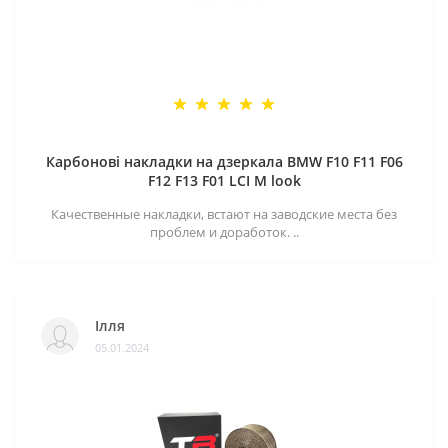
Карбонові накладки на дзеркала BMW F10 F11 F06
F12 F13 F01 LCI M look
Качественные накладки, встают на заводские места без
проблем и доработок. ..
Ілля
05.01.2024