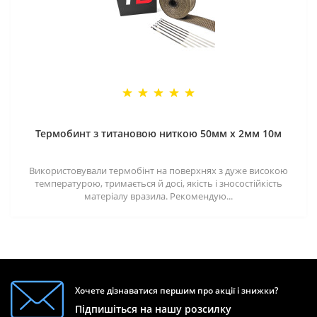
Термобинт з титановою ниткою 50мм х 2мм 10м
Використовували термобінт на поверхнях з дуже високою
температурою, тримається й досі, якість і зносостійкість
матеріалу вразила. Рекомендую...
Хочете дізнаватися першим про акції і знижки?
Підпишіться на нашу розсилку