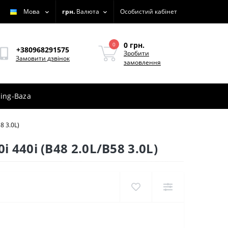
Мова
грн.
Валюта
Особистий кабінет
0 грн.
0
+380968291575
Зробити
Замовити дзвінок
замовлення
ing-Baza
8 3.0L)
40i (B48 2.0L/B58 3.0L)