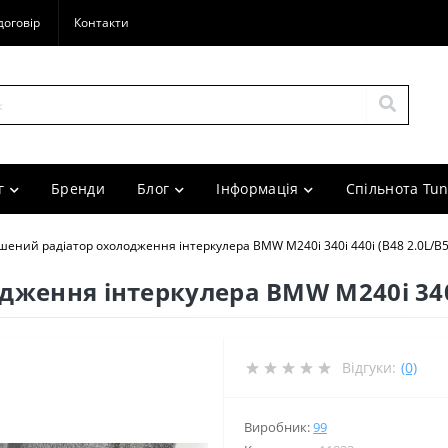
договір
Контакти
г
Бренди
Блог
Інформація
Спільнота Tun
шений радіатор охолодження інтеркулера BMW M240i 340i 440i (B48 2.0L/B5
ження інтеркулера BMW M240i 340i 4
Відгуки:
(0)
Виробник:
99