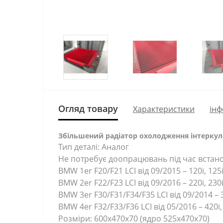
Огляд товару
Характеристики
інф
Збільшений радіатор охолодження інтеркулера
Тип деталі: Аналог
Не потребує доопрацювань під час встан
BMW 1er F20/F21 LCI від 09/2015 – 120i, 125i
BMW 2er F22/F23 LCI від 09/2016 – 220i, 230
BMW 3er F30/F31/F34/F35 LCI від 09/2014 – 32
BMW 4er F32/F33/F36 LCI від 05/2016 – 420i, 
Розміри: 600х470х70 (ядро 525х470х70)