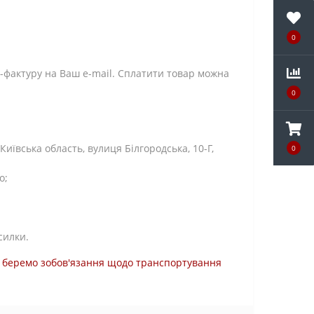
0
-фактуру на Ваш e-mail. Сплатити товар можна
0
ївська область, вулиця Білгородська, 10-Г,
0
о;
силки.
ми беремо зобов'язання щодо транспортування