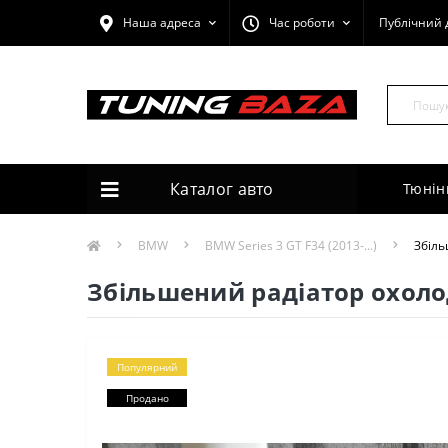
Наша адреса
Час роботи
Публічний 
Каталог авто
Тюнін
BMW
BMW Series 3 GT F34 (2013-...)
Збіль
Збільшений радіатор охолод
Популярний
Продано