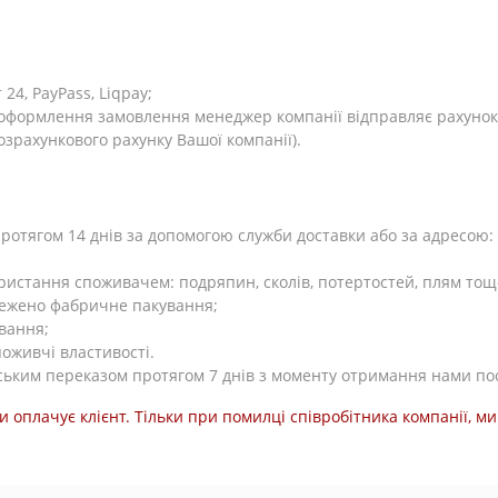
4, PayPass, Liqpay;
я оформлення замовлення менеджер компанії відправляє рахунок
розрахункового рахунку Вашої компанії).
тягом 14 днів за допомогою служби доставки або за адресою: Ки
користання споживачем: подряпин, сколів, потертостей, плям тощ
режено фабричне пакування;
вання;
поживчі властивості.
ьким переказом протягом 7 днів з моменту отримання нами по
и оплачує клієнт. Тільки при помилці співробітника компанії, 