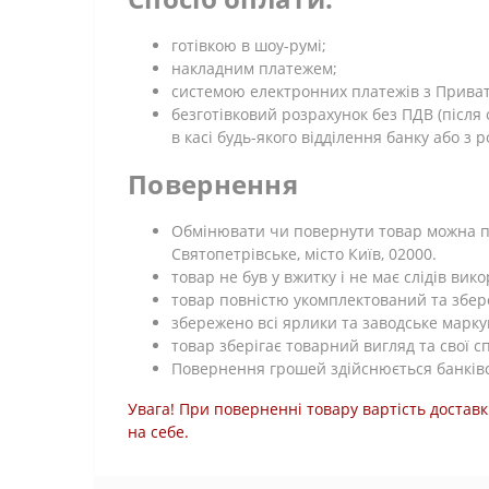
готівкою в шоу-румі;
накладним платежем;
системою електронних платежів з Приват 2
безготівковий розрахунок без ПДВ (післ
в касі будь-якого відділення банку або з 
Повернення
Обмінювати чи повернути товар можна про
Святопетрівське, місто Київ, 02000.
товар не був у вжитку і не має слідів ви
товар повністю укомплектований та збе
збережено всі ярлики та заводське марку
товар зберігає товарний вигляд та свої с
Повернення грошей здійснюється банківс
Увага! При поверненні товару вартість доставк
на себе.