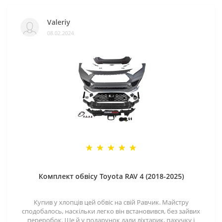
Valeriy
08.02.2024
Комплект обвісу Toyota RAV 4 (2018-2025)
Купив у хлопців цей обвіс на свій Равчик. Майстру
сподобалось, наскільки легко він встановився, без зайвих
переробок. Ще й у подарунок дали ліхтарик, пахучку і