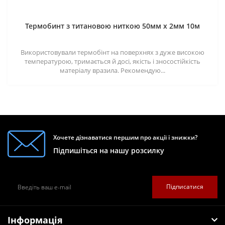
Термобинт з титановою ниткою 50мм х 2мм 10м
Використовували термобінт на поверхнях з дуже високою
температурою, тримається й досі, якість і зносостійкість
матеріалу вразила. Рекомендую...
Хочете дізнаватися першим про акції і знижки?
Підпишіться на нашу розсилку
Підписатися
Інформація