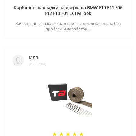
Карбонові накладки на дзеркала BMW F10 F11 F06
F12 F13 F01 LCI M look
Качественные накладки, встают на заводские места без
проблем и доработок. ..
Ілля
05.01.2024