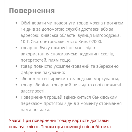
Повернення
Обмінювати чи повернути товар можна протягом
14 днів за допомогою служби доставки або за
адресою: Київська область, вулиця Білгородська,
10-Г, Святопетрівське, місто Київ, 02000.
товар не був у вжитку і не має слідів
використання споживачем: подряпин, сколів,
потертостей, плям тощо;
товар повністю укомплектований та збережено
фабричне пакування;
збережено всі ярлики та заводське маркування;
товар зберігає товарний вигляд та свої споживчі
властивості.
Повернення грошей здійснюється банківським
переказом протягом 7 днів з моменту отримання
нами посилки.
Увага! При поверненні товару вартість доставки
оплачує клієнт. Тільки при помилці співробітника