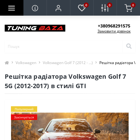
0
0
0
+380968291575
Замовити дзвінок
Volkswagen
Volkswagen Golf 7 (2012 - ...)
Решітка радіатора Vol
Решітка радіатора Volkswagen Golf 7
5G (2012-2017) в стилі GTI
Популярний
Закінчується