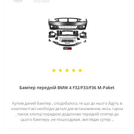
19.02.2024
Бампер передній BMW 4 F32/F33/F36 M-Paket
Купив даний бампер , сподобалось те що до нього йдуть в
комплекті всі необхідні деталі для встановлення, якісь гарна
, також хлопці порадили додатково передній сплітер до
цього бамперу ,не пошкодував , виглядає супер ..