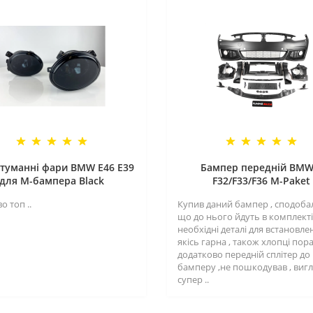
туманні фари BMW E46 E39
Бампер передній BMW
для M-бампера Black
F32/F33/F36 M-Paket
о топ ..
Купив даний бампер , сподоба
що до нього йдуть в комплекті 
необхідні деталі для встановле
якісь гарна , також хлопці пор
додатково передній сплітер до
бамперу ,не пошкодував , виг
супер ..