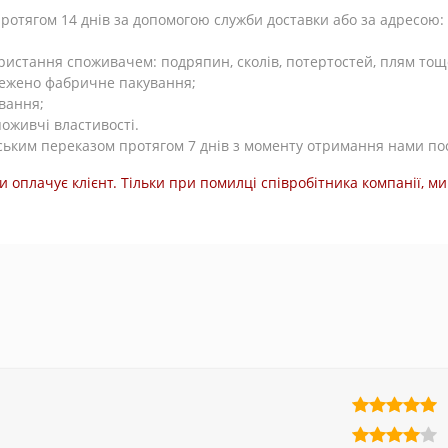
тягом 14 днів за допомогою служби доставки або за адресою: Ки
користання споживачем: подряпин, сколів, потертостей, плям тощ
режено фабричне пакування;
вання;
поживчі властивості.
ьким переказом протягом 7 днів з моменту отримання нами по
и оплачує клієнт. Тільки при помилці співробітника компанії, 