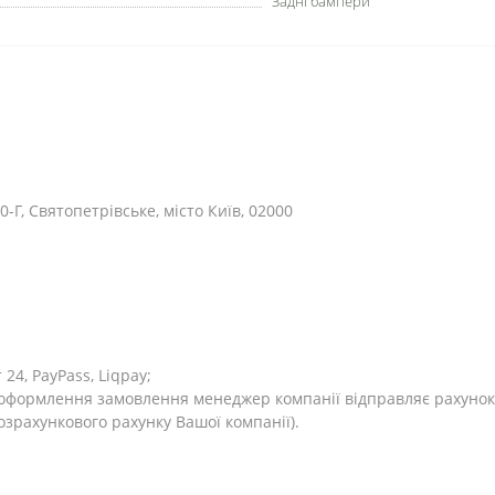
Задні бампери
0-Г, Святопетрівське, місто Київ, 02000
4, PayPass, Liqpay;
я оформлення замовлення менеджер компанії відправляє рахунок
розрахункового рахунку Вашої компанії).