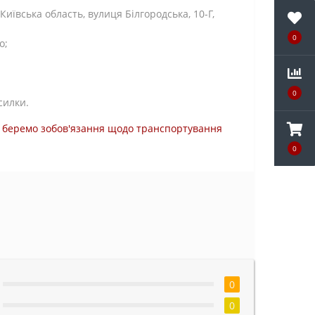
ївська область, вулиця Білгородська, 10-Г,
0
о;
0
силки.
ми беремо зобов'язання щодо транспортування
0
0
0