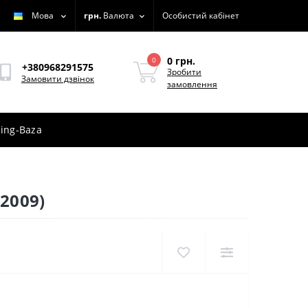
Мова
грн.
Валюта
Особистий кабінет
0 грн.
0
+380968291575
Зробити
Замовити дзвінок
замовлення
ing-Baza
2009)