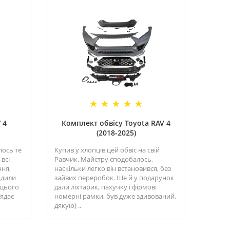
 4
Комплект обвісу Toyota RAV 4
(2018-2025)
лось те
Купив у хлопців цей обвіс на свій
всі
Равчик. Майстру сподобалось,
ння,
наскільки легко він встановився, без
адили
зайвих переробок. Ще й у подарунок
 цього
дали ліхтарик, пахучку і фірмові
лядає
номерні рамки, був дуже здивований,
дякую) ..