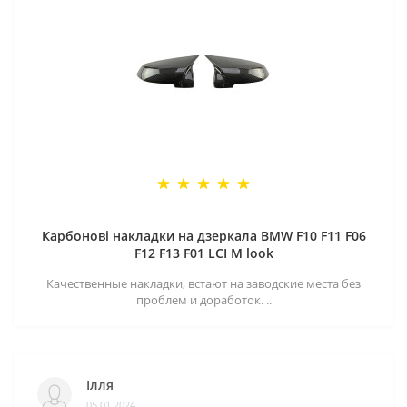
Карбонові накладки на дзеркала BMW F10 F11 F06
F12 F13 F01 LCI M look
Качественные накладки, встают на заводские места без
проблем и доработок. ..
Ілля
05.01.2024