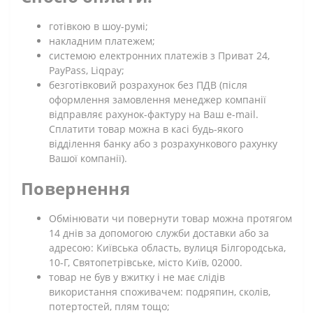
готівкою в шоу-румі;
накладним платежем;
системою електронних платежів з Приват 24,
PayPass, Liqpay;
безготівковий розрахунок без ПДВ (після
оформлення замовлення менеджер компанії
відправляє рахунок-фактуру на Ваш e-mail.
Сплатити товар можна в касі будь-якого
відділення банку або з розрахункового рахунку
Вашої компанії).
Повернення
Обмінювати чи повернути товар можна протягом
14 днів за допомогою служби доставки або за
адресою: Київська область, вулиця Білгородська,
10-Г, Святопетрівське, місто Київ, 02000.
товар не був у вжитку і не має слідів
використання споживачем: подряпин, сколів,
потертостей, плям тощо;