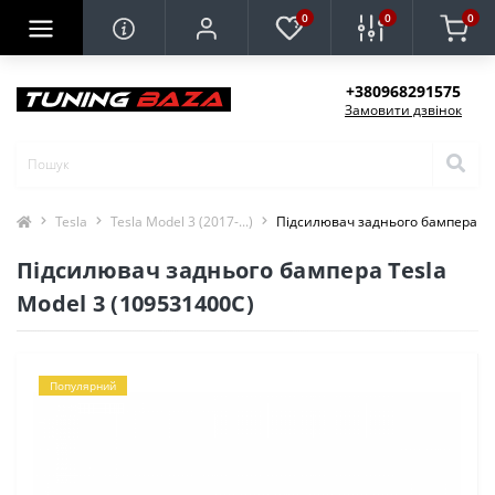
0
0
0
+380968291575
Замовити дзвінок
Tesla
Tesla Model 3 (2017-...)
Підсилювач заднього бампера Tes
Підсилювач заднього бампера Tesla
Model 3 (109531400C)
Популярний