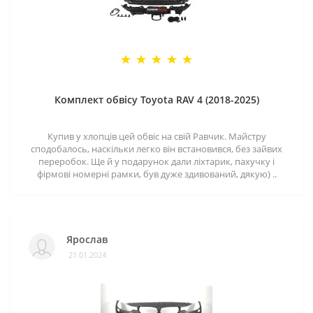
Комплект обвісу Toyota RAV 4 (2018-2025)
Купив у хлопців цей обвіс на свій Равчик. Майстру
сподобалось, наскільки легко він встановився, без зайвих
переробок. Ще й у подарунок дали ліхтарик, пахучку і
фірмові номерні рамки, був дуже здивований, дякую) ..
Ярослав
21.01.2024