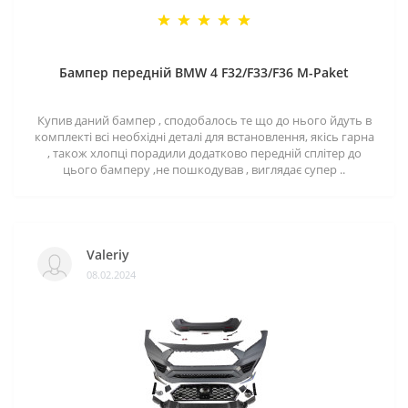
Бампер передній BMW 4 F32/F33/F36 M-Paket
Купив даний бампер , сподобалось те що до нього йдуть в
комплекті всі необхідні деталі для встановлення, якісь гарна
, також хлопці порадили додатково передній сплітер до
цього бамперу ,не пошкодував , виглядає супер ..
Valeriy
08.02.2024