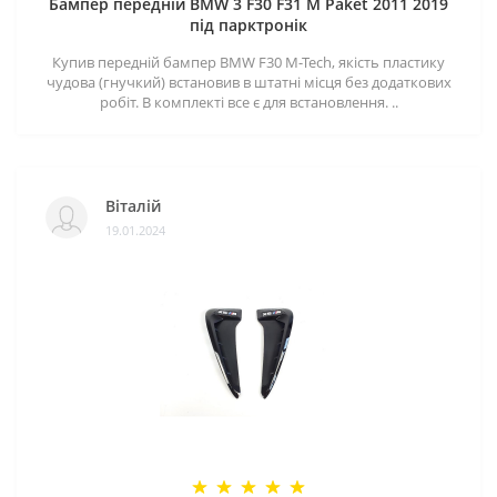
Бампер передній BMW 3 F30 F31 M Paket 2011 2019
під парктронік
Купив передній бампер BMW F30 M-Tech, якість пластику
чудова (гнучкий) встановив в штатні місця без додаткових
робіт. В комплекті все є для встановлення. ..
Віталій
19.01.2024