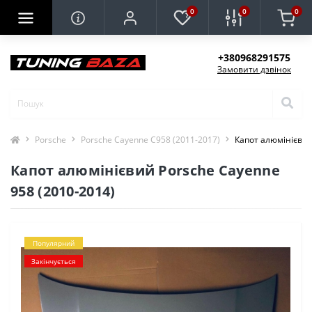
0
0
0
+380968291575
Замовити дзвінок
Porsche
Porsche Cayenne C958 (2011-2017)
Капот алюмінієвий
Капот алюмінієвий Porsche Cayenne
958 (2010-2014)
Популярний
Закінчується