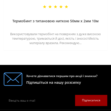
Термобинт з титановою ниткою 50мм х 2мм 10м
Використовували термобінт на поверхнях з дуже високою
температурою, тримається й досі, якість і зносостійкість
матеріалу вразила. Рекомендую...
Хочете дізнаватися першим про акції і знижки?
Підпишіться на нашу розсилку
Підписатися