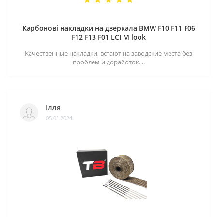
Карбонові накладки на дзеркала BMW F10 F11 F06
F12 F13 F01 LCI M look
Качественные накладки, встают на заводские места без
проблем и доработок. ..
Ілля
05.01.2024