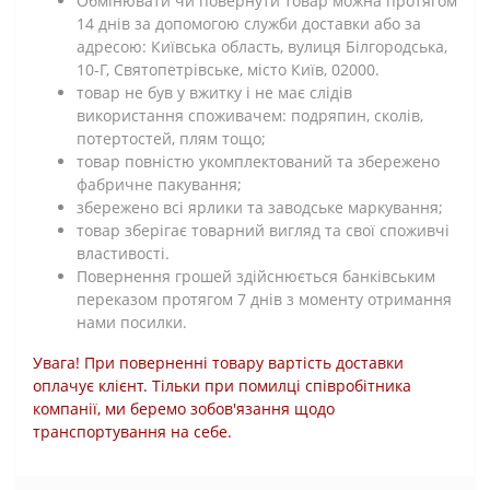
Обмінювати чи повернути товар можна протягом
14 днів за допомогою служби доставки або за
адресою: Київська область, вулиця Білгородська,
10-Г, Святопетрівське, місто Київ, 02000.
товар не був у вжитку і не має слідів
використання споживачем: подряпин, сколів,
потертостей, плям тощо;
товар повністю укомплектований та збережено
фабричне пакування;
збережено всі ярлики та заводське маркування;
товар зберігає товарний вигляд та свої споживчі
властивості.
Повернення грошей здійснюється банківським
переказом протягом 7 днів з моменту отримання
нами посилки.
Увага! При поверненні товару вартість доставки
оплачує клієнт. Тільки при помилці співробітника
компанії, ми беремо зобов'язання щодо
транспортування на себе.