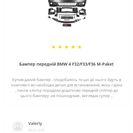
Бампер передній BMW 4 F32/F33/F36 M-Paket
Купив даний бампер , сподобалось те що до нього йдуть в
комплекті всі необхідні деталі для встановлення, якісь гарна
, також хлопці порадили додатково передній сплітер до
цього бамперу ,не пошкодував , виглядає супер ..
Valeriy
08.02.2024