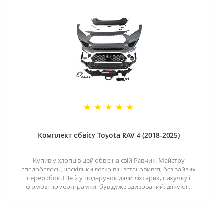
Комплект обвісу Toyota RAV 4 (2018-2025)
Купив у хлопців цей обвіс на свій Равчик. Майстру
сподобалось, наскільки легко він встановився, без зайвих
переробок. Ще й у подарунок дали ліхтарик, пахучку і
фірмові номерні рамки, був дуже здивований, дякую) ..