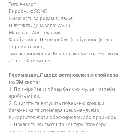
Тип: Аналог
Виробник: SONG
Сумісність за роками: 2020+
Підходить до кузова: W223
Матеріал: АБС-пластик
Фарбування: Не потребує фарбування (колір -
чорний глянець)
Тип встановлення: Встановлюється на 3м-скотч
або клей-герметик
Рекомендації щодо встановлення спойлера
на 3М скотч:
1. Приміряйте спойлер без скотчу, за потреби
зробіть мітки.
2. Очистіть та висушіть поверхню кришки
багажника та спойлера (рекомендуємо
використовувати обезжирювач або праймер).
3. Наклейте 3М скотч по контуру спойлера,
залишивши краї для зняття плівки.