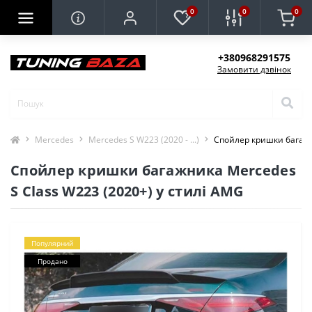
0
0
0
+380968291575
Замовити дзвінок
Mercedes
Mercedes S W223 (2020 - ...)
Спойлер кришки багажни
Спойлер кришки багажника Mercedes
S Class W223 (2020+) у стилі AMG
Популярний
Продано