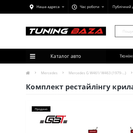
Наша адреса
Час роботи
Публічний 
Каталог авто
Тюнін
Mercedes
Mercedes G W461/ W463 (1979-...)
Комплект рестайлінгу крила
Продано