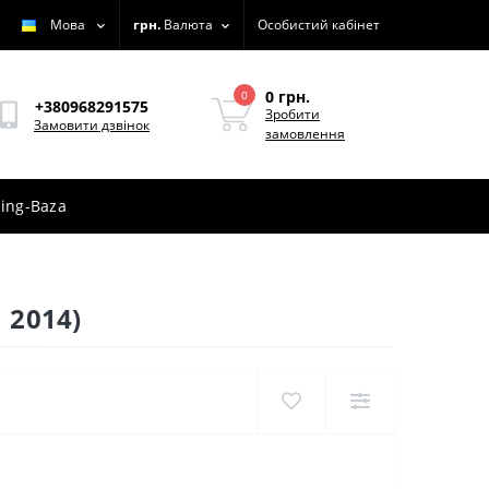
Мова
грн.
Валюта
Особистий кабінет
0 грн.
0
+380968291575
Зробити
Замовити дзвінок
замовлення
ing-Baza
 2014)