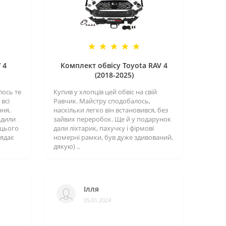
 4
Комплект обвісу Toyota RAV 4
(2018-2025)
лось те
Купив у хлопців цей обвіс на свій
всі
Равчик. Майстру сподобалось,
ння,
наскільки легко він встановився, без
адили
зайвих переробок. Ще й у подарунок
 цього
дали ліхтарик, пахучку і фірмові
лядає
номерні рамки, був дуже здивований,
дякую) ..
Ілля
05.01.2024