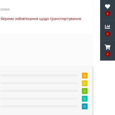
силки.
0
ми беремо зобов'язання щодо транспортування
0
0
0
0
0
0
0