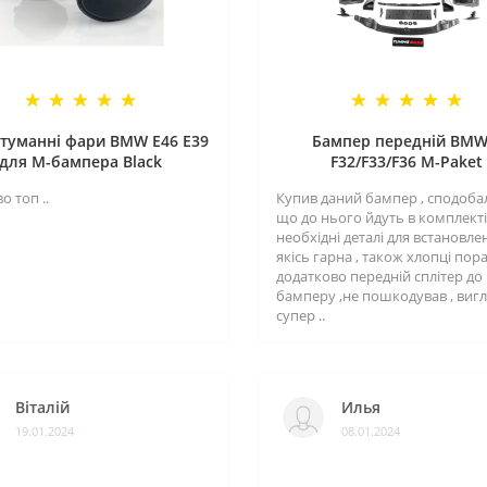
туманні фари BMW E46 E39
Бампер передній BMW
для M-бампера Black
F32/F33/F36 M-Paket
о топ ..
Купив даний бампер , сподоба
що до нього йдуть в комплекті 
необхідні деталі для встановле
якісь гарна , також хлопці пор
додатково передній сплітер до
бамперу ,не пошкодував , виг
супер ..
Віталій
Илья
19.01.2024
08.01.2024