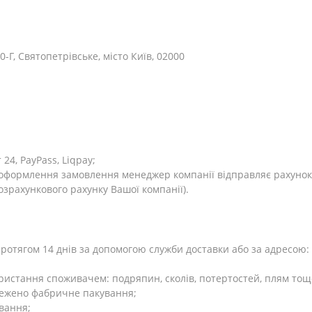
0-Г, Святопетрівське, місто Київ, 02000
4, PayPass, Liqpay;
я оформлення замовлення менеджер компанії відправляє рахунок
розрахункового рахунку Вашої компанії).
тягом 14 днів за допомогою служби доставки або за адресою: Ки
користання споживачем: подряпин, сколів, потертостей, плям тощ
режено фабричне пакування;
вання;