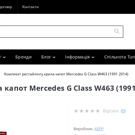
договір
Контакти
г
Бренди
Блог
Інформація
Спільнота Tun
Комплект рестайлінгу крила капот Mercedes G Class W463 (1991 2014)
 капот Mercedes G Class W463 (1991
Відгуки:
(0)
Виробник:
ASPP