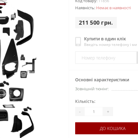
Код товару:
11856
Наявність:
Немає в наявності
211 500 грн.
Купити в один клік
Введіть номер телефону і м
Основні характеристики
Зовнішній тюнінг:
Кількість:
-
+
ДО КОШИКА