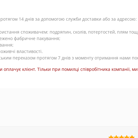
тягом 14 днів за допомогою служби доставки або за адресою: Ки
користання споживачем: подряпин, сколів, потертостей, плям тощ
режено фабричне пакування;
вання;
поживчі властивості.
ьким переказом протягом 7 днів з моменту отримання нами по
и оплачує клієнт. Тільки при помилці співробітника компанії, 