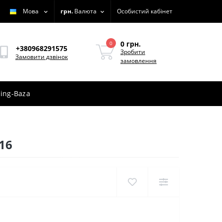
Мова
грн.
Валюта
Особистий кабінет
0 грн.
0
+380968291575
Зробити
Замовити дзвінок
замовлення
ing-Baza
16