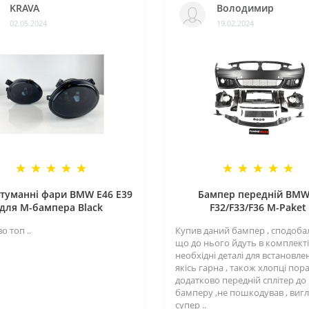
KRAVA
Володимир
02.05.2024
19.02.2024
туманні фари BMW E46 E39
Бампер передній BMW
для M-бампера Black
F32/F33/F36 M-Paket
о топ ..
Купив даний бампер , сподоба
що до нього йдуть в комплекті 
необхідні деталі для встановле
якісь гарна , також хлопці пор
додатково передній сплітер до
бамперу ,не пошкодував , виг
супер ..