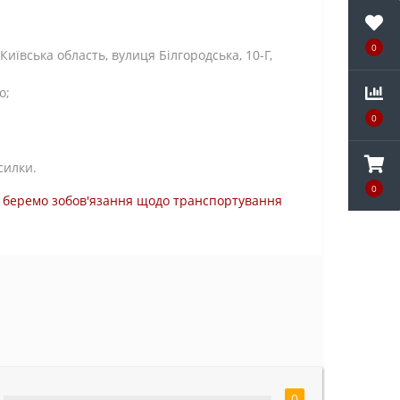
0
ївська область, вулиця Білгородська, 10-Г,
о;
0
силки.
0
ми беремо зобов'язання щодо транспортування
0