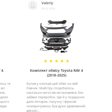
Valeriy
08.02.2024
 4
Комплект обвісу Toyota RAV 4
(2018-2025)
лось те
Купив у хлопців цей обвіс на свій
всі
Равчик. Майстру сподобалось,
ння,
наскільки легко він встановився, без
адили
зайвих переробок. Ще й у подарунок
 цього
дали ліхтарик, пахучку і фірмові
лядає
номерні рамки, був дуже здивований,
дякую) ..