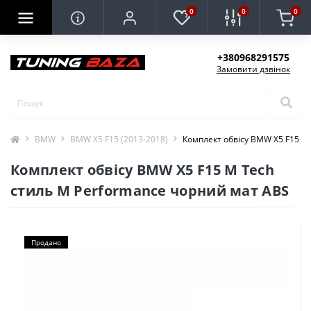
0
0
0
+380968291575
Замовити дзвінок
BMW
BMW X5 F15 (2013-2018)
Комплект обвісу BMW X5 F15 M
Комплект обвісу BMW X5 F15 M Tech
стиль M Performance чорний мат ABS
Продано