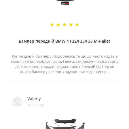
Бампер передній BMW 4 F32/F33/F36 M-Paket
Купив даний бампер , сподобалось те що до нього йдуть в
комплекті всі необхідні деталі для встановлення, якісь гарна
, також хлопці порадили додатково передній сплітер до
цього бамперу ,не пошкодував , виглядає супер ..
Valeriy
08.02.2024