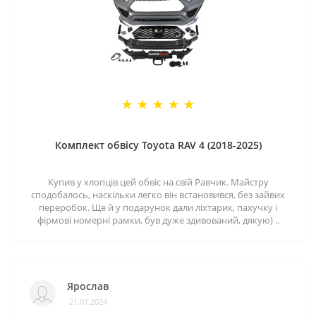
Комплект обвісу Toyota RAV 4 (2018-2025)
Купив у хлопців цей обвіс на свій Равчик. Майстру
сподобалось, наскільки легко він встановився, без зайвих
переробок. Ще й у подарунок дали ліхтарик, пахучку і
фірмові номерні рамки, був дуже здивований, дякую) ..
Ярослав
21.01.2024