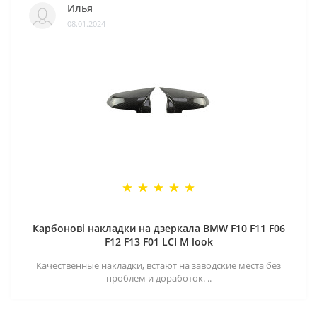
Илья
08.01.2024
Карбонові накладки на дзеркала BMW F10 F11 F06
F12 F13 F01 LCI M look
Качественные накладки, встают на заводские места без
проблем и доработок. ..