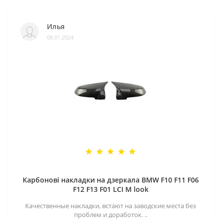
Илья
08.01.2024
Карбонові накладки на дзеркала BMW F10 F11 F06
F12 F13 F01 LCI M look
Качественные накладки, встают на заводские места без
проблем и доработок. ..