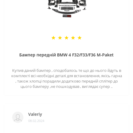
Бампер передній BMW 4 F32/F33/F36 M-Paket
Купив даний бампер , сподобалось те що до нього йдуть в
комплекті всі необхідні деталі для встановлення, якісь гарна
, також хлопці порадили додатково передній сплітер до
цього бамперу ,не пошкодував , виглядає супер ..
Valeriy
08.02.2024