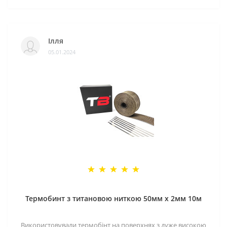
Ілля
05.01.2024
Термобинт з титановою ниткою 50мм х 2мм 10м
Використовували термобінт на поверхнях з дуже високою