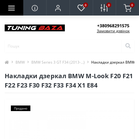
0
0
0
+380968291575
Замовити дзвінок
BMW
BMW Series 3 GT F34 (2013-...)
Накладки дзеркал BMW M-L
Накладки дзеркал BMW M-Look F20 F21
F22 F23 F30 F32 F33 F34 X1 E84
Продано