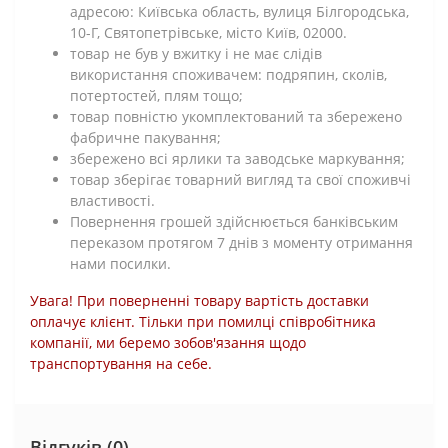
адресою: Київська область, вулиця Білгородська,
10-Г, Святопетрівське, місто Київ, 02000.
товар не був у вжитку і не має слідів
використання споживачем: подряпин, сколів,
потертостей, плям тощо;
товар повністю укомплектований та збережено
фабричне пакування;
збережено всі ярлики та заводське маркування;
товар зберігає товарний вигляд та свої споживчі
властивості.
Повернення грошей здійснюється банківським
переказом протягом 7 днів з моменту отримання
нами посилки.
Увага! При поверненні товару вартість доставки
оплачує клієнт. Тільки при помилці співробітника
компанії, ми беремо зобов'язання щодо
транспортування на себе.
Відгуків (0)