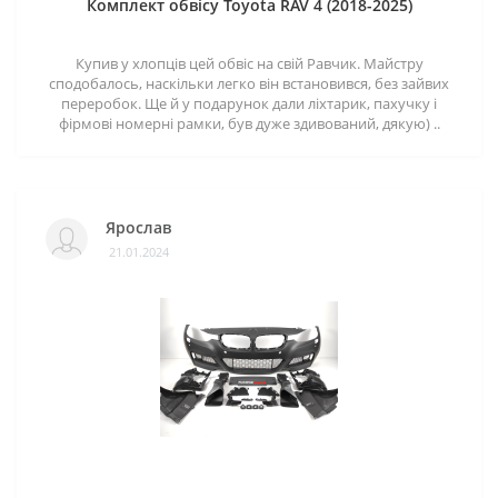
Комплект обвісу Toyota RAV 4 (2018-2025)
Купив у хлопців цей обвіс на свій Равчик. Майстру
сподобалось, наскільки легко він встановився, без зайвих
переробок. Ще й у подарунок дали ліхтарик, пахучку і
фірмові номерні рамки, був дуже здивований, дякую) ..
Ярослав
21.01.2024