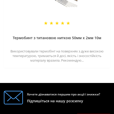
Термобинт з титановою ниткою 50мм х 2мм 10м
Використовували термобінт на поверхнях з дуже високою
температурою, тримається й досі, якість і зносостійкість
матеріалу вразила. Рекомендую...
Хочете дізнаватися першим про акції і знижки?
Підпишіться на нашу розсилку