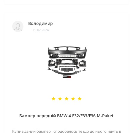
Володимир
19.02.2024
Бампер передній BMW 4 F32/F33/F36 M-Paket
Купив даний бампер , сподобалось те що до нього йдуть в