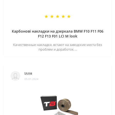
Карбонові накладки на дзеркала BMW F10 F11 F06
F12 F13 F01 LCI M look
Качественные накладки, встают на заводские места без
проблем и доработок. ..
Ілля
05.01.2024