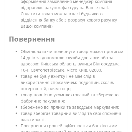
оформлення замовлення менеджер компанії
відправляє рахунок-фактуру на Ваш e-mail.
Сплатити товар можна в касі будь-якого
відділення банку або з розрахункового рахунку
Вашої компанії).
Повернення
Обмінювати чи повернути товар можна протягом
14 днів за допомогою служби доставки або за
адресою: Київська область, вулиця Білгородська,
10-Г, Святопетрівське, місто Київ, 02000.
товар не був у вжитку і не має слідів
використання споживачем: подряпин, сколів,
потертостей, плям тощо;
товар повністю укомплектований та збережено
фабричне пакування;
збережено всі ярлики та заводське маркування;
товар зберігає товарний вигляд та свої споживчі
властивості.
Повернення грошей здійснюється банківським
переказом протягом 7 днів з моменту отримання