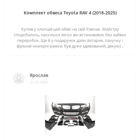
Комплект обвеса Toyota RAV 4 (2018-2025)
Купив у хлопців цей обвіс на свій Равчик. Майстру
сподобалось, наскільки легко він встановився, без зайвих
переробок. Ще й у подарунок дали ліхтарик, пахучку і
фірмові номерні рамки, був дуже здивований, дякую) ..
Ярослав
21.01.2024