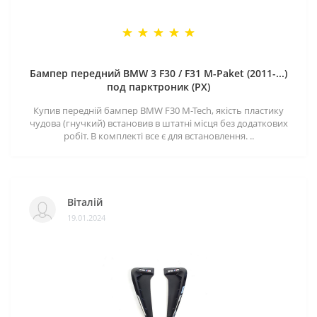
Бампер передний BMW 3 F30 / F31 M-Paket (2011-...)
под парктроник (PX)
Купив передній бампер BMW F30 M-Tech, якість пластику
чудова (гнучкий) встановив в штатні місця без додаткових
робіт. В комплекті все є для встановлення. ..
Віталій
19.01.2024