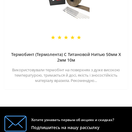
Термобинт (Термолента) С Титановой Нитью 50мм X
2мм 10м
Використовували термобінт на поверхнях з дуже високою
температурою, тримається й досі, якість і зносостійкість
матеріалу вразила. Рекомендую...
Хотите узнавать первым об акциях и скидках?
Подпишитесь на нашу рассылку