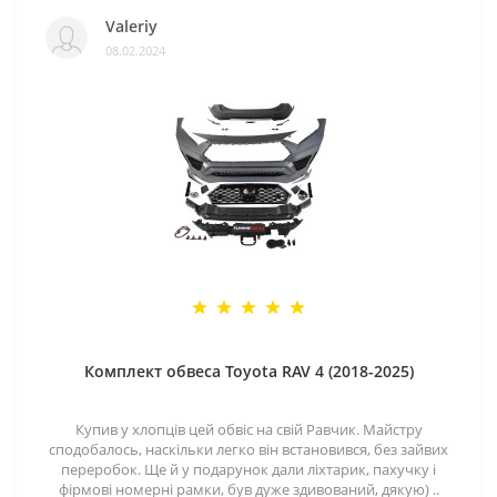
Valeriy
08.02.2024
Комплект обвеса Toyota RAV 4 (2018-2025)
Купив у хлопців цей обвіс на свій Равчик. Майстру
сподобалось, наскільки легко він встановився, без зайвих
переробок. Ще й у подарунок дали ліхтарик, пахучку і
фірмові номерні рамки, був дуже здивований, дякую) ..