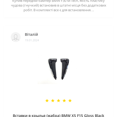
Купив передній бампер BMW F30 M-Tech, якість пластику
чудова (гнучкий) встановив в штатні місця без додаткових
робіт. В комплекті все є для встановлення. ..
Віталій
19.01.2024
Вставки в крылья (жабра) BMW X5 F15 Gloss Black