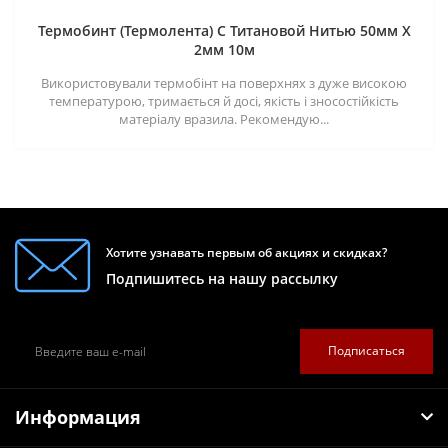
Термобинт (Термолента) С Титановой Нитью 50мм X
2мм 10м
Використовували термобінт на поверхнях з дуже високою
температурою, тримається й досі, якість і зносостійкість
матеріалу вразила. Рекомендую...
Хотите узнавать первым об акциях и скидках?
Подпишитесь на нашу рассылку
Подписаться
Информация