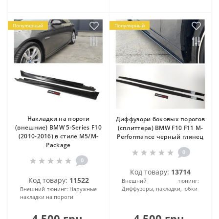
Популярный
Популярный
Накладки на пороги
Диффузори боковых порогов
(внешние) BMW 5-Series F10
(сплиттера) BMW F10 F11 M-
(2010-2016) в стиле M5/M-
Performance черный глянец
Package
0
0
Код товару:
13714
Код товару:
11522
Внешний тюнинг:
Диффузоры, накладки, юбки
Внешний тюнинг:
Наружные
накладки на пороги
4 500 грн.
4 500 грн.