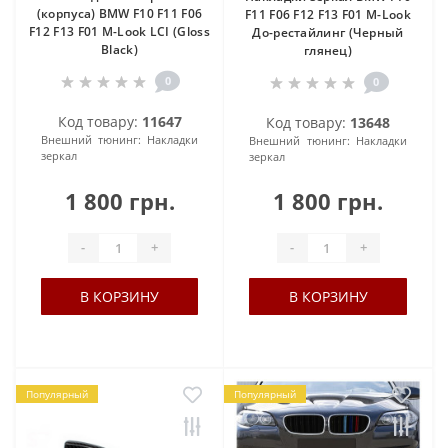
(корпуса) BMW F10 F11 F06
F11 F06 F12 F13 F01 M-Look
F12 F13 F01 M-Look LCI (Gloss
До-рестайлинг (Черный
Black)
глянец)
0
0
Код товару:
11647
Код товару:
13648
Внешний тюнинг:
Накладки
Внешний тюнинг:
Накладки
зеркал
зеркал
1 800 грн.
1 800 грн.
-
+
-
+
В КОРЗИНУ
В КОРЗИНУ
Популярный
Популярный