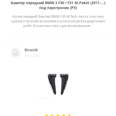
Бампер передний BMW 3 F30 / F31 M-Paket (2011-...)
под парктроник (PX)
Купив передній бампер BMW F30 M-Tech, якість пластику
чудова (гнучкий) встановив в штатні місця без додаткових
робіт. В комплекті все є для встановлення. ..
Віталій
19.01.2024