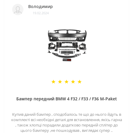
Володимир
19.02.2024
Бампер передний BMW 4 F32 / F33 / F36 M-Paket
Купив даний бампер , сподобалось те що до нього йдуть в
комплекті всі необхідні деталі для встановлення, якісь гарна
, також хлопці порадили додатково передній сплітер до
цього бамперу ,не пошкодував , виглядає супер ..