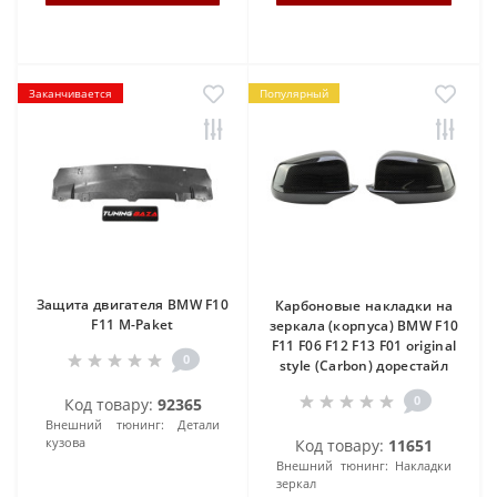
Заканчивается
Популярный
Защита двигателя BMW F10
Карбоновые накладки на
F11 M-Paket
зеркала (корпуса) BMW F10
F11 F06 F12 F13 F01 original
0
style (Carbon) дорестайл
0
Код товару:
92365
Внешний тюнинг:
Детали
кузова
Код товару:
11651
Внешний тюнинг:
Накладки
зеркал