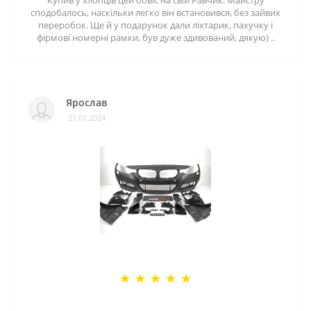
сподобалось, наскільки легко він встановився, без зайвих
переробок. Ще й у подарунок дали ліхтарик, пахучку і
фірмові номерні рамки, був дуже здивований, дякую) ..
Ярослав
21.01.2024