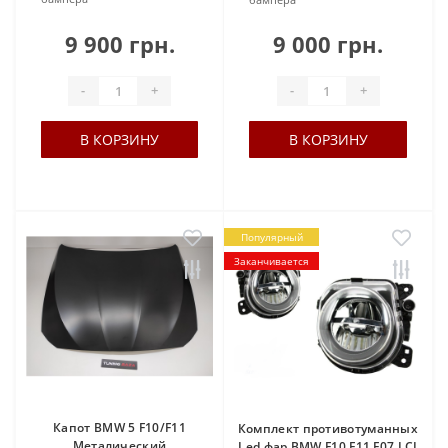
9 900 грн.
9 000 грн.
-
+
-
+
В КОРЗИНУ
В КОРЗИНУ
Популярный
Заканчивается
Капот BMW 5 F10/F11
Комплект противотуманных
Металический
Led фар BMW F10,F11,F07 LCI