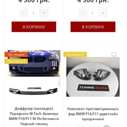
-
+
-
+
В КОРЗИНУ
В КОРЗИНУ
Хит продаж
Популярный
Популярный
Диффузор (накладка)
Комплект противотуманных
Переднего M-Tech бампера
фар BMW F10,F11 дорестайл
BMW F10/F11 М-Performance
прозрачные
Черный глянец