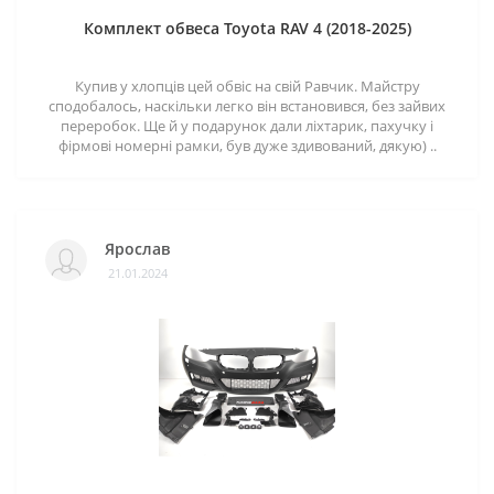
Комплект обвеса Toyota RAV 4 (2018-2025)
Купив у хлопців цей обвіс на свій Равчик. Майстру
сподобалось, наскільки легко він встановився, без зайвих
переробок. Ще й у подарунок дали ліхтарик, пахучку і
фірмові номерні рамки, був дуже здивований, дякую) ..
Ярослав
21.01.2024