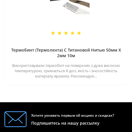
Термобинт (Термолента) С Титановой Нитью 50мм X
2мм 10м
Використовували термобінт на поверхнях з дуже високою
температурою, тримається й досі, якість і зносостійкість
матеріалу вразила. Рекомендую...
Хотите узнавать первым об акциях и скидках?
Подпишитесь на нашу рассылку