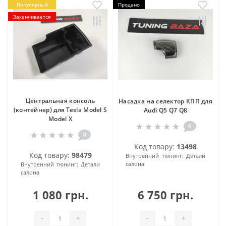
Популярный
Продано
Заканчивается
Центральная консоль
Насадка на селектор КПП для
(контейнер) для Tesla Model S
Audi Q5 Q7 Q8
Model X
0
0
Код товару:
13498
Код товару:
98479
Внутренний тюнинг:
Детали
салона
Внутренний тюнинг:
Детали
салона
1 080 грн.
6 750 грн.
-
+
-
+