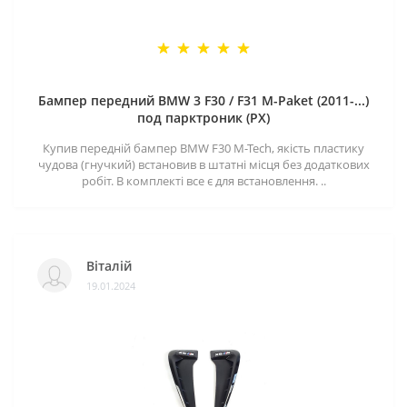
Бампер передний BMW 3 F30 / F31 M-Paket (2011-...)
под парктроник (PX)
Купив передній бампер BMW F30 M-Tech, якість пластику
чудова (гнучкий) встановив в штатні місця без додаткових
робіт. В комплекті все є для встановлення. ..
Віталій
19.01.2024