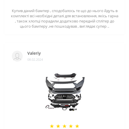
Купив даний бампер , сподобалось те що до нього йдуть в
комплекті всі необхідні деталі для встановлення, якісь гарна
, також хлопці порадили додатково передній сплітер до
цього бамперу ,не пошкодував , виглядає супер ..
Valeriy
08.02.2024