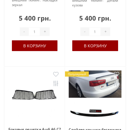
Внешний тюнинг:
Накладки
Внешний тюнинг:
Детали
зеркал
кузова
5 400 грн.
5 400 грн.
-
+
-
+
В КОРЗИНУ
В КОРЗИНУ
Популярный
Боковые решетки Audi A6 C7
Спойлер крышки багажника