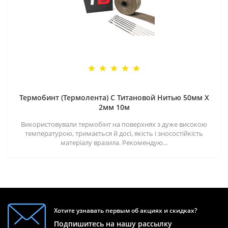
Термобинт (Термолента) С Титановой Нитью 50мм X
2мм 10м
Використовували термобінт на поверхнях з дуже високою
температурою, тримається й досі, якість і зносостійкість
матеріалу вразила. Рекомендую...
Хотите узнавать первым об акциях и скидках?
Подпишитесь на нашу рассылку