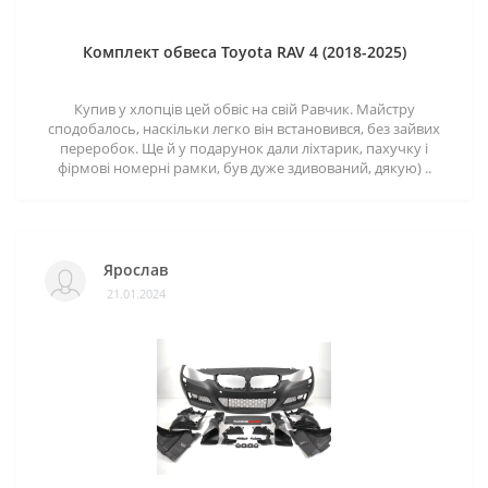
Комплект обвеса Toyota RAV 4 (2018-2025)
Купив у хлопців цей обвіс на свій Равчик. Майстру
сподобалось, наскільки легко він встановився, без зайвих
переробок. Ще й у подарунок дали ліхтарик, пахучку і
фірмові номерні рамки, був дуже здивований, дякую) ..
Ярослав
21.01.2024