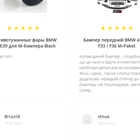
тивотуманные фары BMW
Бампер передний BMW 4 
/E39 для M-бампера Black
F33 / F36 M-Paket
о топ ..
Купив даний бампер , сподоба
що до нього йдуть в комплекті 
необхідні деталі для встановле
якісь гарна , також хлопці пор
додатково передній сплітер до
бамперу ,не пошкодував , виг
супер ..
Віталій
Илья
19.01.2024
08.01.2024