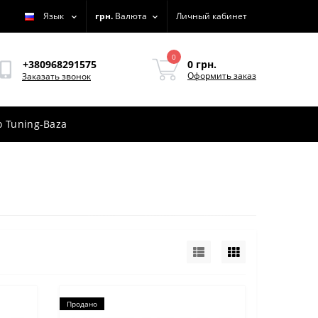
Язык
грн.
Валюта
Личный кабинет
0
0 грн.
+380968291575
Оформить заказ
Заказать звонок
 Tuning-Baza
Продано