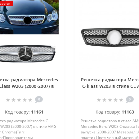
вается
етка радиатора Mercedes
Решетка радиатора Merc
Class W203 (2000-2007) в
C-klass W203 в стиле CL
иле AMG (Silver Chrome)
Matte Black
0
0
Код товару:
11161
Код товару:
11163
тка радиатора Mercedes C-
Решетка радиатора в стиле AM
 W203 (2000-2007) в стиле AMG
Mercedes Benz W203 C-класса Г
er Chrome)Тип:
выпуска: 2000-2007 Материал: 
огПроизводитель:
пластик Цвет: черный матовый