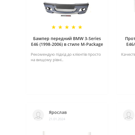
BMW X4 G02 (2018-…)
Расширители колесных арок
BMW X5 E53 (1999-2006)
Решетки радиатора
BMW X5 E70 (2006-2013)
Спойлера крышки багажника
Бампер передний BMW 3-Series
Про
BMW X5 F15 (2013-2018)
E46 (1998-2006) в стиле M-Package
E46
BMW X5M F85 (2014-2018)
Рекомендую підхід до клієнтів просто
Качеств
на вищому рівні..
BMW X5 G05 (2018-…)
BMW X6 E71 (2008-2014)
BMW X6 F16 (2014-2018)
BMW X6M F86 (2014-2019)
Ярослав
BMW X6 G06 (2019-…)
21.01.2024
BMW X7 G07 (2018-…)