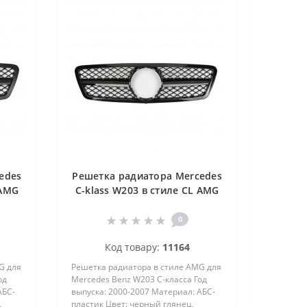
edes
Решетка радиатора Mercedes
 AMG
C-klass W203 в стиле CL AMG
Gloss Black
0
Код товару:
11164
G для
Решетка радиатора в стиле AMG для
од
Mercedes Benz W203 C-класса Год
АБС-
выпуска: 2000-2007 Материал: АБС-
,
пластик Цвет: черный глянец,