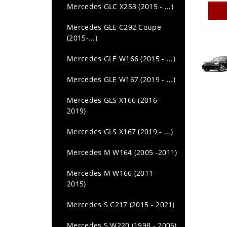
BMW Series 4 F32-F33-F36
Mercedes GLC X253 (2015 - ...)
(2014-…)
Mercedes GLE C292 Coupe
BMW Series 4 M4 F82/F83
(2015-...)
(2014-...)
Mercedes GLE W166 (2015 - ...)
BMW Series 4 G22-G23-G26
(2020-...)
Mercedes GLE W167 (2019 - ...)
BMW Series M4 G82-G83
Mercedes GLS X166 (2016 -
(2021-...)
2019)
BMW series 5 E34 (1987 - 1996)
Mercedes GLS X167 (2019 - ...)
BMW series 5 E39 (1995 - 2003)
Mercedes M W164 (2005 -2011)
BMW Series 5 E60-E61 (2003-
Mercedes M W166 (2011 -
2010)
2015)
BMW Series 5 F10-F11 (2010-
Mercedes S C217 (2015 - 2021)
2017)
Mercedes S W220 (1998 - 2006)