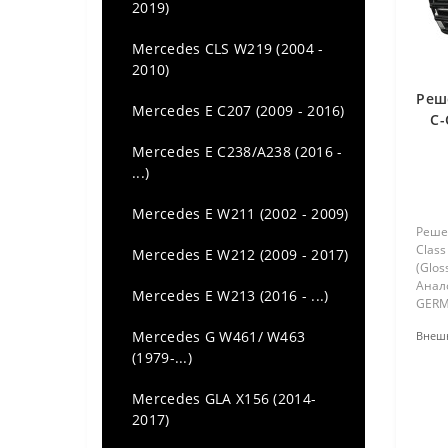
BMW series 3 E36 (1990 - 2000)
2019)
Audi Q7 (4M) (2015 -...)
BMW series 3 E46 (1998 - 2006)
Mercedes CLS W219 (2004 -
Audi Q8 (2018-...)
2010)
BMW Series 3 E90-E91 (2005-
Реш
Audi TT (MK3) (2014 -...)
2013)
Mercedes E C207 (2009 - 2016)
C-
с
BMW Series 3 E92-E93 (2007-
Mercedes E C238/A238 (2016 -
2013)
...)
BMW Series 3 F30-F31 (2011-…)
Mercedes E W211 (2002 - 2009)
Реше
Class
BMW Series 3 GT F34 (2013-...)
Mercedes E W212 (2009 - 2017)
(Glos
Анал
BMW Series 3 M3 F80 (2014-…)
Mercedes E W213 (2016 - ...)
GERM
по го
BMW series 3 G20-G21
Mercedes G W461/ W463
Внешн
кузов
(2018-...)
(1979-...)
пласт
покра
BMW Series 3 M3 G80 G81
Mercedes GLA X156 (2014-
(2021-…)
2017)