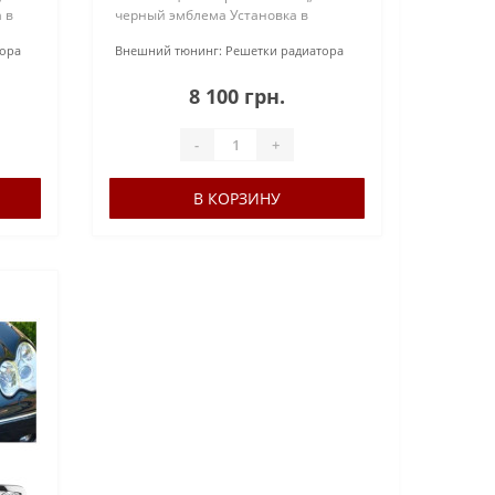
 в
черный эмблема Установка в
штатные места Страна-
тора
Внешний тюнинг:
Решетки радиатора
:
производитель: Тайвань Бренд:
 п..
GermanCarParts BV В комплекте:
8 100 грн.
подста..
-
+
В КОРЗИНУ