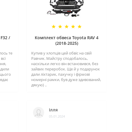
F32 /
Комплект обвеса Toyota RAV 4
(2018-2025)
лось те
Купив у хлопців цей обвіс на свій
всі
Равчик. Майстру сподобалось,
ння,
наскільки легко він встановився, без
адили
зайвих переробок. Ще й у подарунок
 цього
дали ліхтарик, пахучку і фірмові
лядає
номерні рамки, був дуже здивований,
дякую) ..
Ілля
05.01.2024