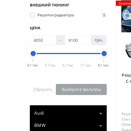
Заканчи
ВНЕШНИЙ ТЮНИНГ
Решетки радиатора
5
ЦЕНА
-
грн.
4,1 тыс.
5,1 тыс.
6,1 тыс.
7,1 тыс.
8,1 тыс.
Реш
C-
ст
Сбросить
Выберите фильтры
Audi
Реше
Class
(Silv
BMW
Audi A3 (8V) (2012 - ...)
Анал