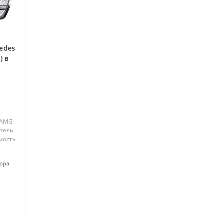
edes
) в
-
е AMG
тель:
мость
тора
я