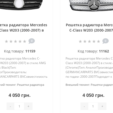
етка радиатора Mercedes
Решетка радиатора Merc
Class W203 (2000-2007) в
C-Class W203 (2000-2007
тиле AMG (Gloss Black)
стиле AMG (Chrome)
0
0
Код товару:
11159
Код товару:
11162
тка радиатора Mercedes C-
Решетка радиатора Mercedes C
 W203 (2000-2007) в стиле AMG
Class W203 (2000-2007) в стил
s Black)Тип:
(Chrome)Тип: АналогПроизводи
огПроизводитель:
GERMANCARPARTS BVСовмести
ANCARPARTS BVСовместимость
по годам: 2000-2007Подходит к
дам: 2000-2007Подходит к
кузову: W203Материал: АБС-
ий тюнинг:
Решетки радиатора
Внешний тюнинг:
Решетки радиа
у: W203Материал: АБС-
пластикПокраска: Не требует
икПокраска: Не требует
покраски (хром, хромированна
4 050 грн.
4 050 грн.
ски (черный глянец)Тип уста..
эмблема..
-
+
-
+