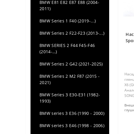
BMW E81 E82 E87 E88 (2004-
Audi A5 (2007 - 2016)
2011)
Audi A5 (2016 - ...)
BMW Series 1 F40 (2019-...)
Audi A6 (C7) (2011 - ...)
BMW Series 2 F22-F23 (2013-...)
Нас
Spo
Audi A6 C6 (2004 - 2011)
BMW SERIES 2 F44 F45-F46
(2014-…)
Audi A6 C8 (2018 - 2024)
BMW Series 2 G42 (2021-2025)
Audi A7 (2011 - ...)
Наса
BMW Series 2 M2 F87 (2015 -
глянц
Audi Q3 (2011 - 2018)
2021)
X6 (G
Анал
Audi Q5 (2008 - 2018)
BMW Series 3 E30-E31 (1982-
SONG
1993)
2018+
Внеш
Audi Q7 (4L) (2005-2014)
G07М
глуши
сталь
BMW series 3 E36 (1990 - 2000)
(черн
Audi Q7 (4M) (2015 -...)
BMW series 3 E46 (1998 - 2006)
Audi Q8 (2018-...)