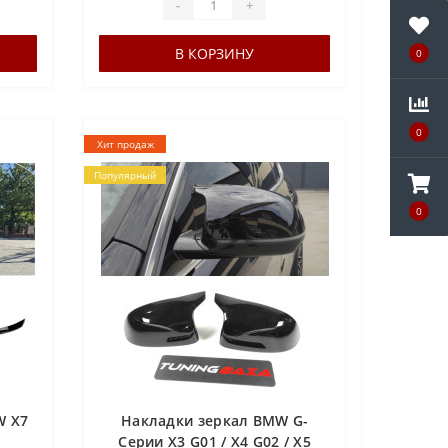
-
+
В КОРЗИНУ
0
0
Хит продаж
Популярный
0
W X7
Накладки зеркал BMW G-
Серии X3 G01 / X4 G02 / X5