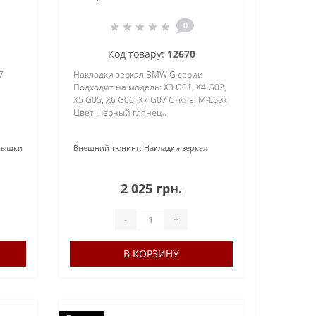
G05 / X6 G06 / X7 G07 (Черный
глянец) M-LOOK
0
Код товару:
12670
7
Накладки зеркал BMW G серии
Подходит на модель: X3 G01, X4 G02,
X5 G05, X6 G06, X7 G07 Стиль: M-Look
Цвет: черный глянец..
рышки
Внешний тюнинг:
Накладки зеркал
раски
2 025 грн.
-
+
В КОРЗИНУ