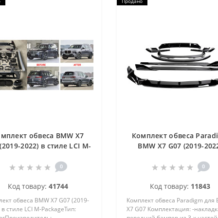
о
Продано
омплект обвеса BMW X7
Комплект обвеса Parad
(2019-2022) в стиле LCI M-
BMW X7 G07 (2019-202
Package
0
0
Код товару:
41744
Код товару:
11843
лект обвеса BMW X7 G07 (2019-
Комплект обвеса Paradigm для
 в стиле LCI M-PackageТип:
X7 G07 Комплектация: -накладк
огПроизводитель:
передний бампер из 3-х частей