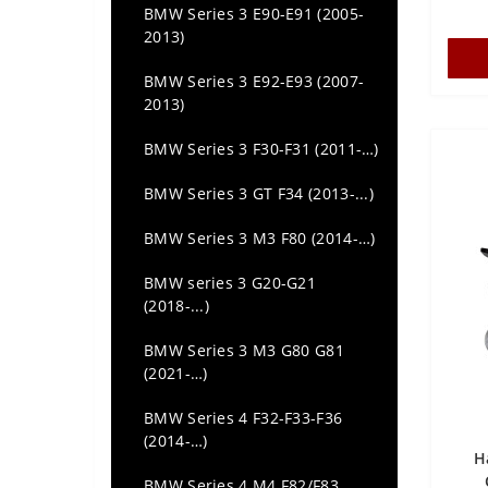
BMW Series 3 E90-E91 (2005-
Audi TT (MK3) (2014 -...)
2013)
BMW Series 3 E92-E93 (2007-
2013)
BMW Series 3 F30-F31 (2011-…)
BMW Series 3 GT F34 (2013-...)
BMW Series 3 M3 F80 (2014-…)
BMW series 3 G20-G21
(2018-...)
BMW Series 3 M3 G80 G81
(2021-…)
BMW Series 4 F32-F33-F36
(2014-…)
Н
BMW Series 4 M4 F82/F83