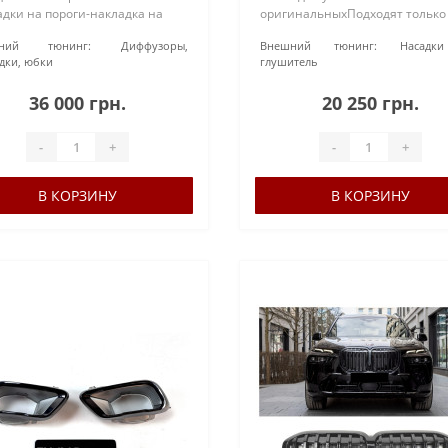
дки на пороги-накладка на
оригинальныхПодходят только
й бампер из 3-х частей-
бамперу M-SportПроизводитель
шний тюнинг:
Диффузоры,
Внешний тюнинг:
Насад
лер верхний-спойлер нижний-
BMW Номер детали: 51125A5C8
дки, юбки
глушитель
лект для крепления-комплект
51125A5C8F4Цена указа..
ок на..
36 000 грн.
20 250 грн.
-
+
-
+
В КОРЗИНУ
В КОРЗИНУ