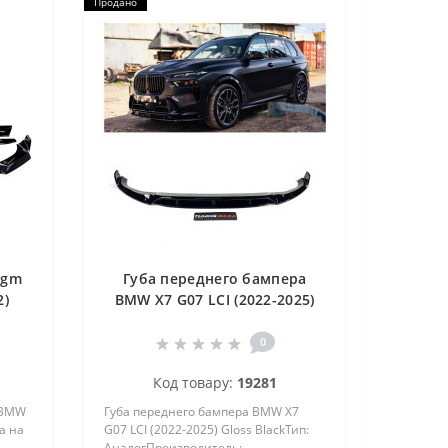
Продано
igm
Губа переднего бампера
2)
BMW X7 G07 LCI (2022-2025)
Gloss Black
0
Код товару:
19281
 BMW
Губа переднего бампера BMW X7
а на
G07 LCI (2022-2025) Gloss BlackТип:
АналогПроизводитель: