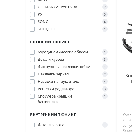
GERMANCARPARTS BV
2
PX
3
SONG
6
SOOQOO
1
ВНЕШНИЙ ТЮНИНГ
Аэродинамические обвесы
1
Детали кузова
3
Диффузоры, накладки, юбки
4
Накладки зеркал
2
Ко
Насадки на глушитель
4
Решетки радиатора
3
Спойлера крышки
1
багажника
ВНУТРЕННИЙ ТЮНИНГ
Комп
X7 G0
Детали салона
1
выпу
беред