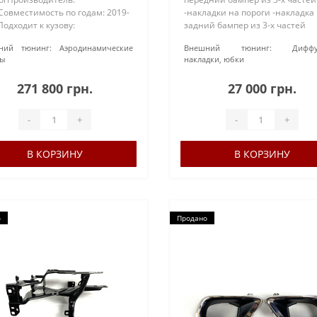
Совместимость по годам: 2019-
-накладки на пороги -накладка
одходит к кузову:
задний бампер из 3-х частей
атериал: ABS-
-спойлер верхний -спойлер н
ний тюнинг:
Аэродинамические
Внешний тюнинг:
Диффу
икПокраска: Под покраскуТип
-комплект для крепления Мате
ы
накладки, юбки
новки: В штатные
АБС-пластик Цвет..
аОбязательно примерка перед
271 800 грн.
27 000 грн.
..
-
+
-
+
В КОРЗИНУ
В КОРЗИНУ
о
Продано