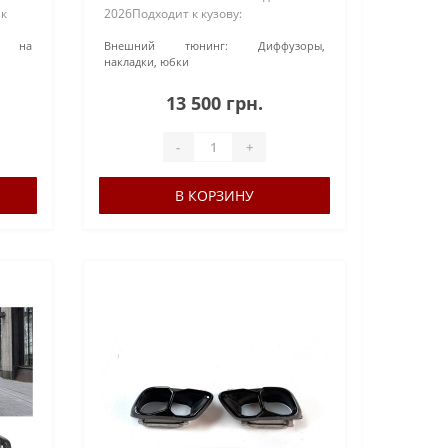
 к
2026Подходит к кузову:
:
G07Материал: АБС-пластикОкраска:
ки на
Внешний тюнинг:
Диффузоры,
F3,
Не требует окраски (черный
накладки, юбки
глянец)Тип установки: В штатные
места (только для б..
13 500 грн.
-
+
В КОРЗИНУ