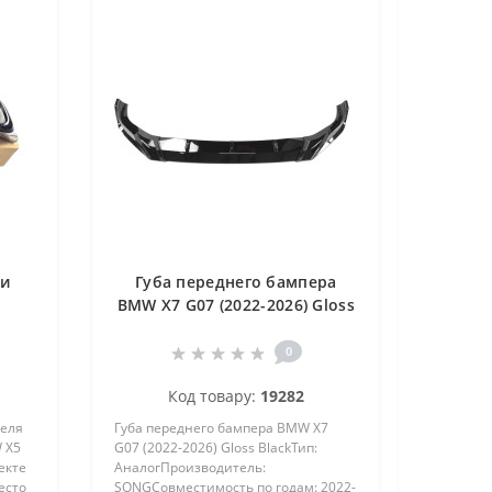
ки
Губа переднего бампера
BMW X7 G07 (2022-2026) Gloss
 X5
Black
)
0
Код товару:
19282
теля
Губа переднего бампера BMW X7
 X5
G07 (2022-2026) Gloss BlackТип:
лекте
АналогПроизводитель:
есто
SONGСовместимость по годам: 2022-