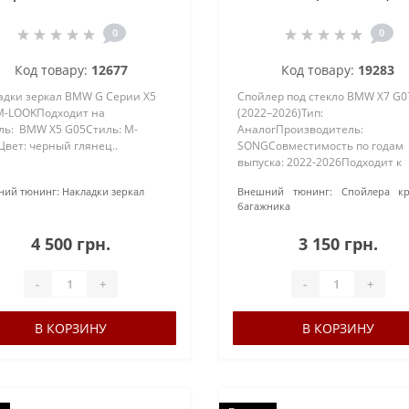
0
0
Код товару:
12677
Код товару:
19283
адки зеркал BMW G Серии X5
Спойлер под стекло BMW X7 G0
M-LOOKПодходит на
(2022–2026)Тип:
ль: BMW X5 G05Стиль: M-
АналогПроизводитель:
Цвет: черный глянец..
SONGСовместимость по годам
выпуска: 2022-2026Подходит к
кузову: G07Материал: АБС-
ий тюнинг:
Накладки зеркал
Внешний тюнинг:
Спойлера к
пластикОкраска: Не требует ок
багажника
(чёрный глянец)Тип установки:
Установка на клей-герметик..
4 500 грн.
3 150 грн.
-
+
-
+
В КОРЗИНУ
В КОРЗИНУ