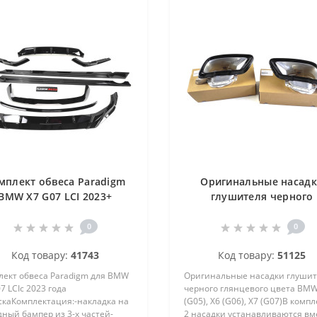
мплект обвеса Paradigm
Оригинальные насад
BMW X7 G07 LCI 2023+
глушителя черного
глянцевого цвета BMW
(G05), X6 (G06), X7 (G07
0
0
Код товару:
41743
Код товару:
51125
лект обвеса Paradigm для BMW
Оригинальные насадки глуши
7 LCIс 2023 года
черного глянцевого цвета BMW
скаКомплектация:-накладка на
(G05), X6 (G06), X7 (G07)В комп
ный бампер из 3-х частей-
2 насадки устанавливаются вм