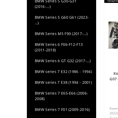
BMW Series 5 G30-G31
Продан
(2016-...)
BMW Series 5 G60 G61 (2023-
…)
BMW Series M5 F90 (2017-…)
BMW Series 6 F06-F12-F13
(2011-2018)
BMW Series 6 GT G32 (2017-…)
BMW series 7 E32 (1986 - 1994)
К
G07 
BMW series 7 E38 (1994 - 2001)
BMW Series 7 E65-E66 (2006-
2008)
Комп
BMW Series 7 F01 (2009-2016)
2022)
Анал