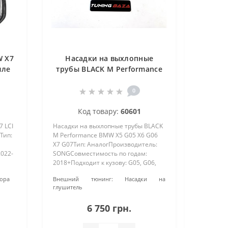
W X7
Насадки на выхлопные
иле
трубы BLACK M Performance
BMW X5 (G05), X6 (G06), X7
(G07).
0
Код товару:
60601
 LCI
Насадки на выхлопные трубы BLACK
Тип:
M Performance BMW X5 G05 X6 G06
X7 G07Тип: АналогПроизводитель:
2022-
SONGСовместимость по годам:
2018+Подходит к кузову: G05, G06,
: Не
G07Материал: Нержавеющая
тора
Внешний тюнинг:
Насадки на
стальПокраска: Не под покраску
глушитель
ка в
(черный хром)Подходят только к
бамп..
6 750 грн.