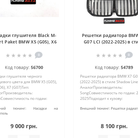
адки глушителя Black M-
Решетки радиатора BM
rt Paket BMW X5 (G05), X6
G07 LCI (2022-2025) в ст
(G06), X7 (G07).
Shadow Line
0
0
Код товару:
56700
Код товару:
54789
дки глушителя черного
Решетки радиатора BMW X7 G07
евого цвета для BMW X5 (G05),
(2022-2025) в стиле Shadow Line
06), X7 (G07)Тип:
АналогПроизводитель:
огПроизводитель:
SongСовместимость по годам: 
Совместимость по годам:
2025Подходит к кузову:
Подходит к кузову: G05, G06,
G07Материал: АБС-пластикЦвет
ний тюнинг:
Насадки на
Внешний тюнинг:
Решетки радиа
атериал: Нержавеющая
требует покраски (черный
тель
Покраска: Не под покраску
глянец)Тип установки: Установ
ый хром)Подходят тольк..
штатные мест..
9 000 грн.
8 100 грн.