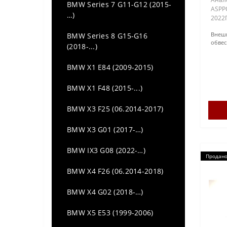
BMW Series 7 G11-G12 (2015-
ASPP
…)
2022П
G07М
Внеш
BMW Series 8 G15-G16
пласт
обвес
уста
(2018-...)
мест
покра
BMW X1 E84 (2009-2015)
BMW X1 F48 (2015-...)
BMW X3 F25 (06.2014-2017)
BMW X3 G01 (2017-…)
BMW IX3 G08 (2022-…)
Продан
BMW X4 F26 (06.2014-2018)
BMW X4 G02 (2018-…)
BMW X5 E53 (1999-2006)