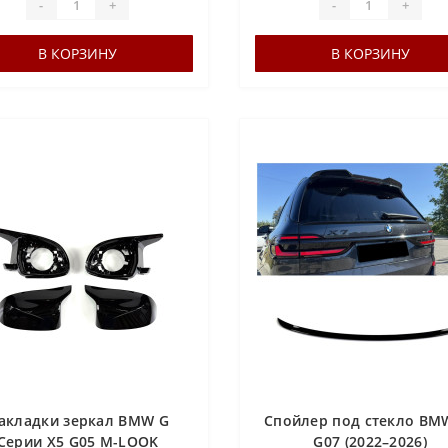
-
+
-
+
В КОРЗИНУ
В КОРЗИНУ
акладки зеркал BMW G
Спойлер под стекло BM
Серии X5 G05 M-LOOK
G07 (2022–2026)