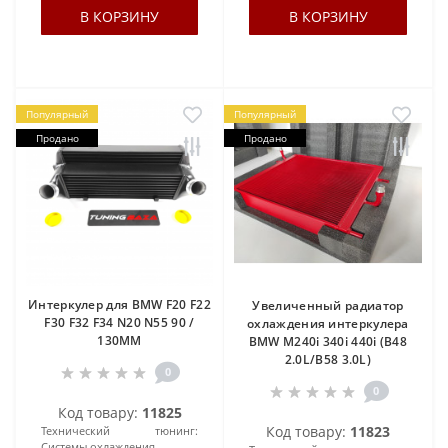
В КОРЗИНУ
В КОРЗИНУ
Популярный
Популярный
Продано
Продано
Интеркулер для BMW F20 F22
Увеличенный радиатор
F30 F32 F34 N20 N55 90 /
охлаждения интеркулера
130MM
BMW M240i 340i 440i (B48
2.0L/B58 3.0L)
0
0
Код товару:
11825
Код товару:
11823
Технический тюнинг:
Системы охлаждения