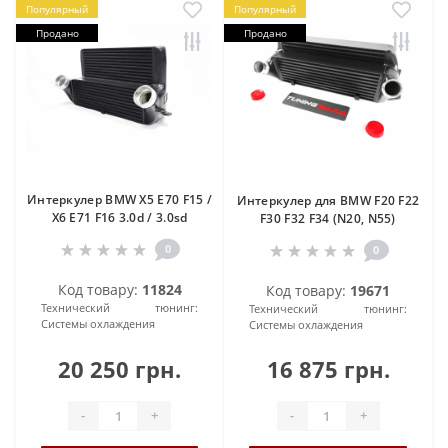
Популярный
Популярный
Продано
Продано
Интеркулер BMW X5 E70 F15 /
Интеркулер для BMW F20 F22
X6 E71 F16 3.0d / 3.0sd
F30 F32 F34 (N20, N55)
0
0
Код товару:
11824
Код товару:
19671
Технический тюнинг:
Технический тюнинг:
Системы охлаждения
Системы охлаждения
20 250 грн.
16 875 грн.
-
+
-
+