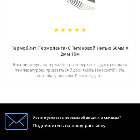
Термобинт (Термолента) С Титановой Нитью 50мм X
2мм 10м
Використовували термобінт на поверхнях з дуже високою
температурою, тримається й досі, якість і зносостійкість
матеріалу вразила. Рекомендую...
Хотите узнавать первым об акциях и скидках?
Подпишитесь на нашу рассылку