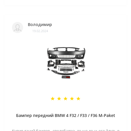
Володимир
19.02.2024
Бампер передний BMW 4 F32 / F33 / F36 M-Paket
Купив даний бампер , сподобалось те що до нього йдуть в