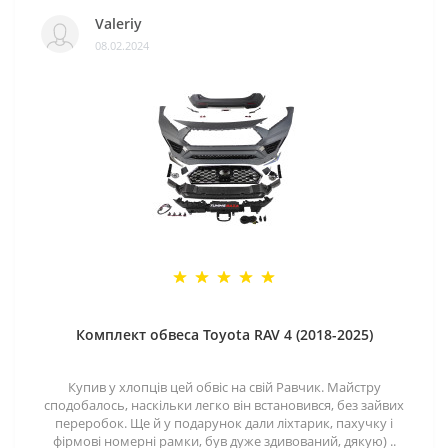
Valeriy
08.02.2024
Комплект обвеса Toyota RAV 4 (2018-2025)
Купив у хлопців цей обвіс на свій Равчик. Майстру
сподобалось, наскільки легко він встановився, без зайвих
переробок. Ще й у подарунок дали ліхтарик, пахучку і
фірмові номерні рамки, був дуже здивований, дякую) ..