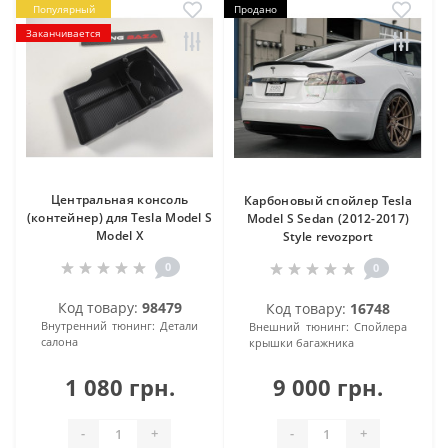
Популярный
Продано
Заканчивается
Центральная консоль
Карбоновый спойлер Tesla
(контейнер) для Tesla Model S
Model S Sedan (2012-2017)
Model X
Style revozport
0
0
Код товару:
98479
Код товару:
16748
Внутренний тюнинг:
Детали
Внешний тюнинг:
Спойлера
салона
крышки багажника
1 080 грн.
9 000 грн.
-
+
-
+