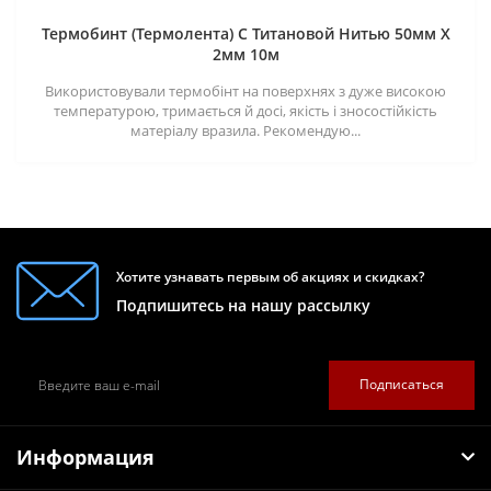
Термобинт (Термолента) С Титановой Нитью 50мм X
2мм 10м
Використовували термобінт на поверхнях з дуже високою
температурою, тримається й досі, якість і зносостійкість
матеріалу вразила. Рекомендую...
Хотите узнавать первым об акциях и скидках?
Подпишитесь на нашу рассылку
Подписаться
Информация