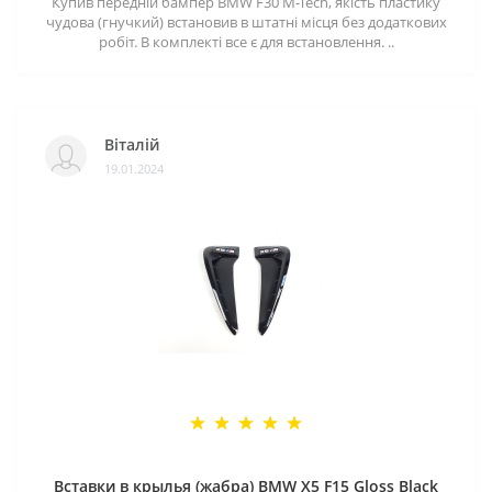
Купив передній бампер BMW F30 M-Tech, якість пластику
чудова (гнучкий) встановив в штатні місця без додаткових
робіт. В комплекті все є для встановлення. ..
Віталій
19.01.2024
Вставки в крылья (жабра) BMW X5 F15 Gloss Black