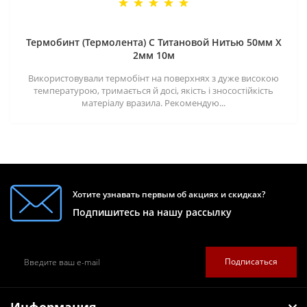
Термобинт (Термолента) С Титановой Нитью 50мм X
2мм 10м
Використовували термобінт на поверхнях з дуже високою
температурою, тримається й досі, якість і зносостійкість
матеріалу вразила. Рекомендую...
Хотите узнавать первым об акциях и скидках?
Подпишитесь на нашу рассылку
Подписаться
Информация