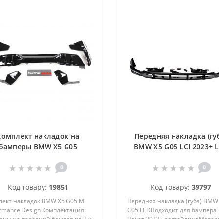
Комплект накладок на
Передняя накладка (гу
бамперы BMW X5 G05
BMW X5 G05 LCI 2023+ 
0
0
Код товару:
19851
Код товару:
39797
лект накладок BMW X5 G05 M
Передняя накладка (губа) BMW
rmance Design Комплектация:
G05 LEDПодходит для бампера 
оны на передний бампер из 2-х
Пакет 2023+ рестайлинг.Матер