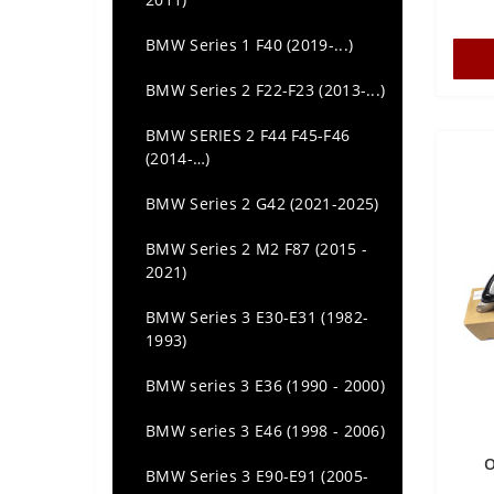
Audi A5 (2016 - ...)
BMW Series 1 F40 (2019-...)
Audi A6 (C7) (2011 - ...)
BMW Series 2 F22-F23 (2013-...)
Audi A6 C6 (2004 - 2011)
BMW SERIES 2 F44 F45-F46
(2014-…)
Audi A6 C8 (2018 - 2024)
BMW Series 2 G42 (2021-2025)
Audi A7 (2011 - ...)
BMW Series 2 M2 F87 (2015 -
Audi Q3 (2011 - 2018)
2021)
Audi Q5 (2008 - 2018)
BMW Series 3 E30-E31 (1982-
1993)
Audi Q7 (4L) (2005-2014)
BMW series 3 E36 (1990 - 2000)
Audi Q7 (4M) (2015 -...)
BMW series 3 E46 (1998 - 2006)
Audi Q8 (2018-...)
О
BMW Series 3 E90-E91 (2005-