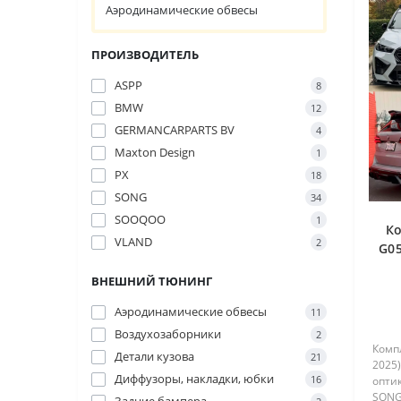
Аэродинамические обвесы
ПРОИЗВОДИТЕЛЬ
ASPP
8
BMW
12
GERMANCARPARTS BV
4
Maxton Design
1
PX
18
SONG
34
SOOQOO
1
К
VLAND
2
G05
LC
ВНЕШНИЙ ТЮНИНГ
Аэродинамические обвесы
11
Воздухозаборники
2
Комп
Детали кузова
21
2025)
Диффузоры, накладки, юбки
16
опти
SONG