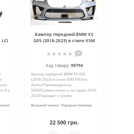
Бампер передний BMW X5
 LCI
G05 (2018-2023) в стиле X5M
F95
0
Код товару:
99794
e
Бампер передний BMW X5 G05
ию
(2018-2023) в стиле X5M F95Тип:
ция:-
АналогПроизводитель:
з 4-х
SONGСовместимость по годам: 2018-
2023Подходит к кузову:
3-х
G05Материал: ABS-
еские
Внешний тюнинг:
Передние бампера
ер
пластикПокраска: Под покраскуТип
установки: В штатные
местаКомплектация:Бампер
22 500 грн.
(основа)Центральна..