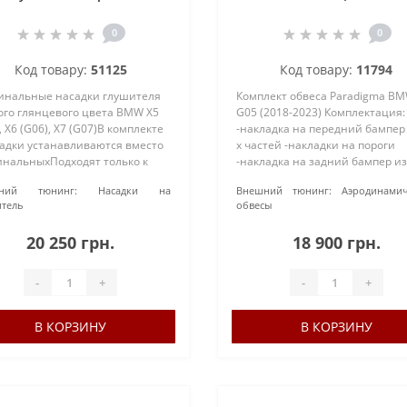
янцевого цвета BMW X5
(G05), X6 (G06), X7 (G07)
0
0
Код товару:
51125
Код товару:
11794
инальные насадки глушителя
Комплект обвеса Paradigma BM
ого глянцевого цвета BMW X5
G05 (2018-2023) Комплектация:
, X6 (G06), X7 (G07)В комплекте
-накладка на передний бампер 
садки устанавливаются вместо
х частей -накладки на пороги
инальныхПодходят только к
-накладка на задний бампер из
еру M-SportПроизводитель:
частей -спойлер верхний -спой
ний тюнинг:
Насадки на
Внешний тюнинг:
Аэродинамич
Номер детали: 51125A5C8F3,
нижний -комплект для крепле
тель
обвесы
5A5C8F4Цена указа..
Материал: АБС-пласт..
20 250 грн.
18 900 грн.
-
+
-
+
В КОРЗИНУ
В КОРЗИНУ