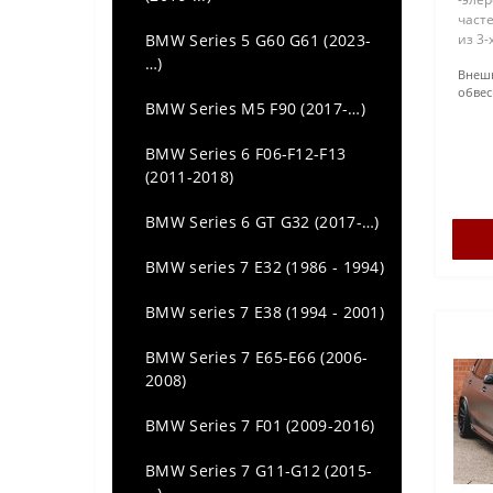
част
BMW Series 5 G60 G61 (2023-
из 3-
плас
…)
Внеш
Комп
обвес
бампе
BMW Series M5 F90 (2017-…)
BMW Series 6 F06-F12-F13
(2011-2018)
BMW Series 6 GT G32 (2017-…)
BMW series 7 E32 (1986 - 1994)
BMW series 7 E38 (1994 - 2001)
BMW Series 7 E65-E66 (2006-
2008)
BMW Series 7 F01 (2009-2016)
BMW Series 7 G11-G12 (2015-