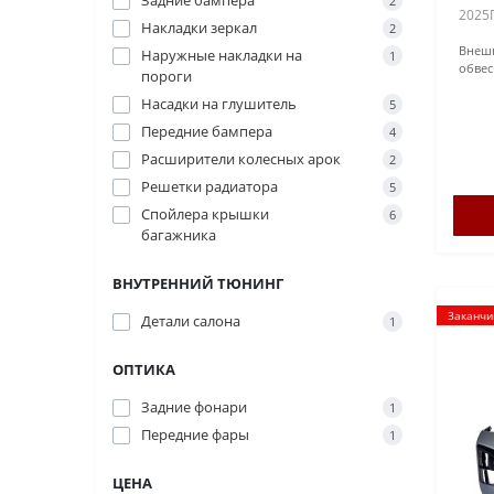
Задние бампера
2
2025П
Накладки зеркал
2
G05М
Внеш
Наружные накладки на
Под п
1
обвес
штатн
пороги
Насадки на глушитель
5
Передние бампера
4
Расширители колесных арок
2
Решетки радиатора
5
Спойлера крышки
6
багажника
ВНУТРЕННИЙ ТЮНИНГ
Заканчи
Детали салона
1
ОПТИКА
Задние фонари
1
Передние фары
1
ЦЕНА