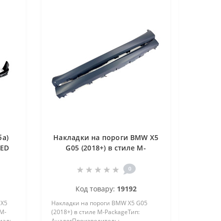
ба)
Накладки на пороги BMW X5
LED
G05 (2018+) в стиле М-
Package
0
Код товару:
19192
 X5
Накладки на пороги BMW X5 G05
М-
(2018+) в стиле М-PackageТип:
иал:
АналогПроизводитель: