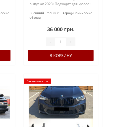
выпуска: 2023+Подходит для кузова:
G05 F95 X5MМатериал: АБС-
еские
Внешний тюнинг:
Аэродинамические
)-
пластикЦвет: Черный
обвесы
глянцевыйКомплектация: сплиттер
ик..
на передний бампер, лезвия под
36 000 грн.
пороги, ..
-
+
В КОРЗИНУ
Заканчивается