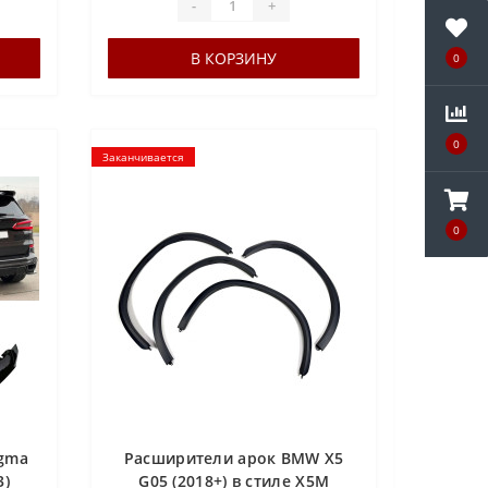
-
+
В КОРЗИНУ
0
0
Заканчивается
0
igma
Расширители арок BMW X5
3)
G05 (2018+) в стиле X5M