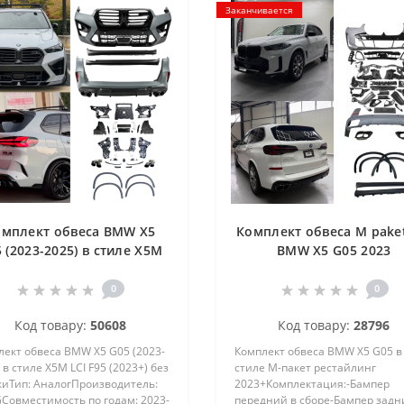
Заканчивается
омплект обвеса BMW X5
Комплект обвеса M paket
 (2023-2025) в стиле X5M
BMW X5 G05 2023
I F95 (2023+) без оптики
0
0
Код товару:
50608
Код товару:
28796
лект обвеса BMW X5 G05 (2023-
Комплект обвеса BMW X5 G05 в
 в стиле X5M LCI F95 (2023+) без
стиле М-пакет рестайлинг
киТип: АналогПроизводитель:
2023+Комплектация:-Бампер
Совместимость по годам: 2023-
передний в сборе-Бампер задн