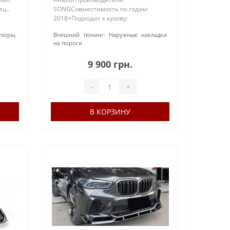
ц..
SONGСовместимость по годам:
2018+Подходит к кузову:
G05Материал: ABS-
зоры,
Внешний тюнинг:
Наружные накладки
пластикПокраска: Под покраскуТип
на пороги
установки: В штатные места..
9 900 грн.
-
+
В КОРЗИНУ