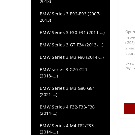
Audi TT (MK3) (2014 -...)
2013)
гл
BMW Series 3 E92-E93 (2007-
2013)
Ориг
BMW Series 3 F30-F31 (2011-…)
черн
(G05)
BMW Series 3 GT F34 (2013-...)
2 на
ориг
BMW Series 3 M3 F80 (2014-…)
бамп
Внеш
BMW 
глуши
BMW series 3 G20-G21
5112
(2018-...)
BMW Series 3 M3 G80 G81
(2021-…)
BMW Series 4 F32-F33-F36
(2014-…)
BMW Series 4 M4 F82/F83
(2014-...)