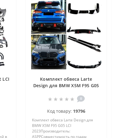
 LCI
Комплект обвеса Larte
Design для BMW X5M F95 G05
X5M LCI 2023
0
Код товару:
19796
Комплект обвеса Larte Design для
BMW X5M F95 G05 LCI
2023Производитель:
ий в
ASPPСовместимость по годам