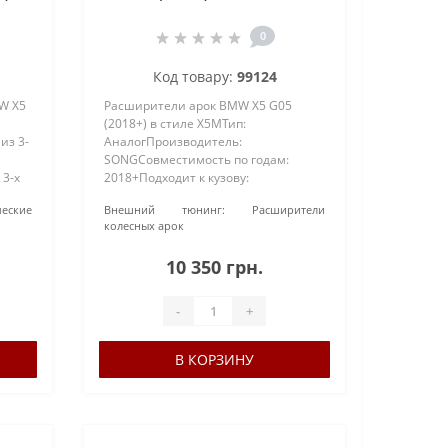
0
Код товару:
99124
W X5
Расширители арок BMW X5 G05
(2018+) в стиле X5MТип:
из 3-
АналогПроизводитель:
SONGСовместимость по годам:
 3-х
2018+Подходит к кузову:
лер
G05Материал: ABS-пластикОкраска:
еские
Внешний тюнинг:
Расширители
ния
Под покраскуТип установки: В
колесных арок
штатные местаЦена указана за 4
шт!..
10 350 грн.
-
+
В КОРЗИНУ