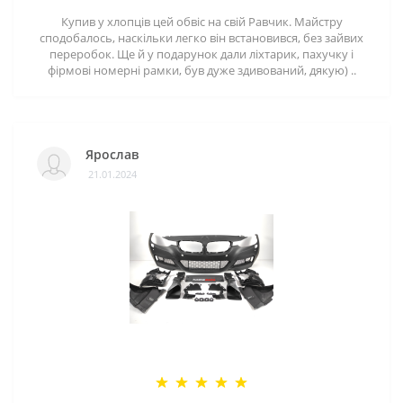
Купив у хлопців цей обвіс на свій Равчик. Майстру
сподобалось, наскільки легко він встановився, без зайвих
переробок. Ще й у подарунок дали ліхтарик, пахучку і
фірмові номерні рамки, був дуже здивований, дякую) ..
Ярослав
21.01.2024