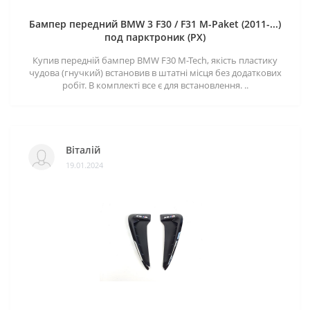
Бампер передний BMW 3 F30 / F31 M-Paket (2011-...)
под парктроник (PX)
Купив передній бампер BMW F30 M-Tech, якість пластику
чудова (гнучкий) встановив в штатні місця без додаткових
робіт. В комплекті все є для встановлення. ..
Віталій
19.01.2024