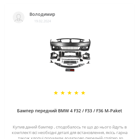
Володимир
19.02.2024
Бампер передний BMW 4 F32 / F33 / F36 M-Paket
Купив даний бампер , сподобалось те що до нього йдуть в
комплекті всі необхідні деталі для встановлення, якісь гарна
, також хлопці порадили додатково передній сплітер до