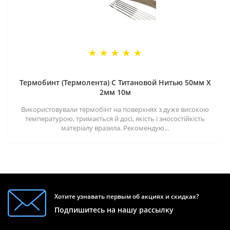
Термобинт (Термолента) С Титановой Нитью 50мм X
2мм 10м
Використовували термобінт на поверхнях з дуже високою
температурою, тримається й досі, якість і зносостійкість
матеріалу вразила. Рекомендую...
Хотите узнавать первым об акциях и скидках?
Подпишитесь на нашу рассылку