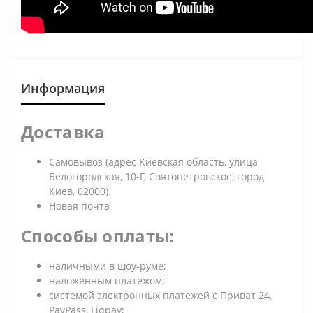
Информация
Доставка
Самовывоз (адрес Киевская область, улица
Белогородская, 10-Г, Святопетровское, город
Киев, 02000).
Новая почта
Способы оплаты:
наличными в шоу-руме;
наложенным платежом;
системой электронных платежей с Приват 24,
PayPass, Liqpay;