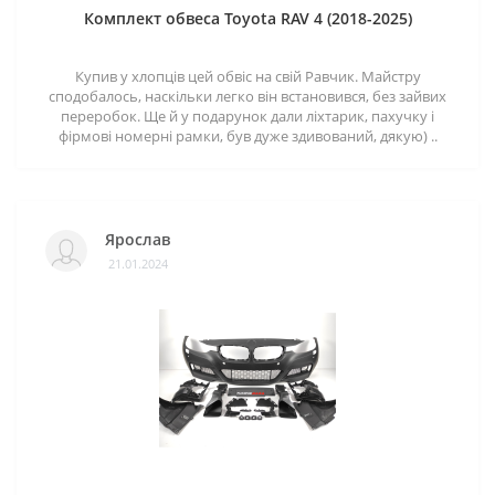
Комплект обвеса Toyota RAV 4 (2018-2025)
Купив у хлопців цей обвіс на свій Равчик. Майстру
сподобалось, наскільки легко він встановився, без зайвих
переробок. Ще й у подарунок дали ліхтарик, пахучку і
фірмові номерні рамки, був дуже здивований, дякую) ..
Ярослав
21.01.2024