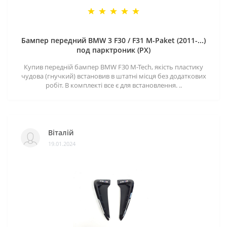
Бампер передний BMW 3 F30 / F31 M-Paket (2011-...)
под парктроник (PX)
Купив передній бампер BMW F30 M-Tech, якість пластику
чудова (гнучкий) встановив в штатні місця без додаткових
робіт. В комплекті все є для встановлення. ..
Віталій
19.01.2024