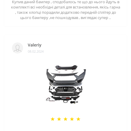
Купив даний бампер , сподобалось те що до нього йдуть в
комплекті всі необхідні деталі для встановлення, якісь гарна
, також хлопці порадили додатково передній сплітер до
цього бамперу ,не пошкодував , виглядає супер ..
Valeriy
08.02.2024