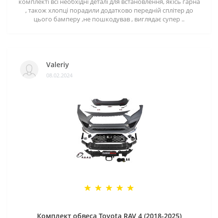
комплекті всі необхідні деталі для встановлення, якісь гарна
, також хлопці порадили додатково передній сплітер до
цього бамперу ,не пошкодував , виглядає супер ..
Valeriy
08.02.2024
Комплект обвеса Toyota RAV 4 (2018-2025)