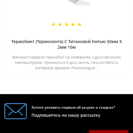
Термобинт (Термолента) С Титановой Нитью 50мм X
2мм 10м
Використовували термобінт на поверхнях з дуже високою
температурою, тримається й досі, якість і зносостійкість
матеріалу вразила. Рекомендую...
Хотите узнавать первым об акциях и скидках?
Подпишитесь на нашу рассылку