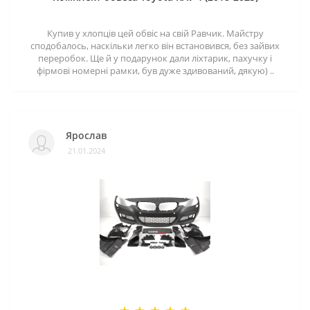
Купив у хлопців цей обвіс на свій Равчик. Майстру
сподобалось, наскільки легко він встановився, без зайвих
переробок. Ще й у подарунок дали ліхтарик, пахучку і
фірмові номерні рамки, був дуже здивований, дякую) ..
Ярослав
21.01.2024