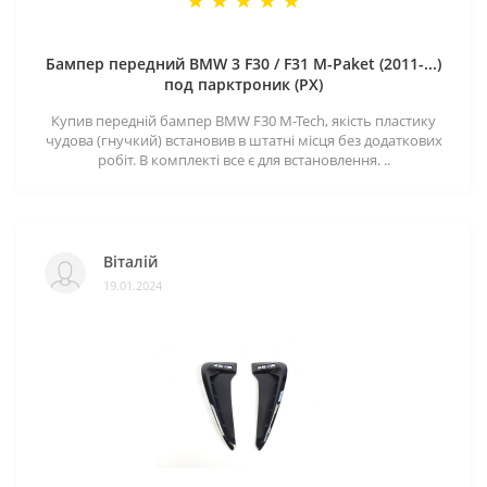
Бампер передний BMW 3 F30 / F31 M-Paket (2011-...)
под парктроник (PX)
Купив передній бампер BMW F30 M-Tech, якість пластику
чудова (гнучкий) встановив в штатні місця без додаткових
робіт. В комплекті все є для встановлення. ..
Віталій
19.01.2024