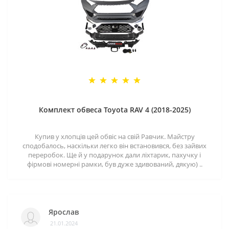
Комплект обвеса Toyota RAV 4 (2018-2025)
Купив у хлопців цей обвіс на свій Равчик. Майстру
сподобалось, наскільки легко він встановився, без зайвих
переробок. Ще й у подарунок дали ліхтарик, пахучку і
фірмові номерні рамки, був дуже здивований, дякую) ..
Ярослав
21.01.2024