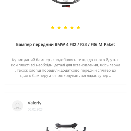
Бампер передний BMW 4 F32 / F33 / F36 M-Paket
Купив даний бампер , сподобалось те що до нього йдуть в
комплекті всі необхідні деталі для встановлення, якісь гарна
, також хлопці порадили додатково передній сплітер до
цього бамперу ,не пошкодував , виглядає супер ..
Valeriy
08.02.2024