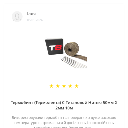
Ілля
05.01.2024
Термобинт (Термолента) С Титановой Нитью 50мм X
2мм 10м
Використовували термобінт на поверхнях з дуже високою
температурою, тримається й досі, якість і зносостійкість
матеріалу вразила. Рекомендую...