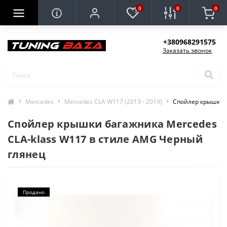
0
0
0
+380968291575
Заказать звонок
Mercedes
Mercedes CLA W117 (2013 - 2019)
Спойлер крышки б
Спойлер крышки багажника Mercedes
CLA-klass W117 в стиле AMG Черный
глянец
Продано