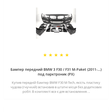
Бампер передний BMW 3 F30 / F31 M-Paket (2011-...)
под парктроник (PX)
Купив передній бампер BMW F30 M-Tech, якість пластику
чудова (гнучкий) встановив в штатні місця без додаткових
робіт. В комплекті все є для встановлення. ..