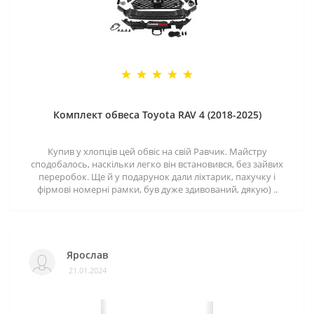
Комплект обвеса Toyota RAV 4 (2018-2025)
Купив у хлопців цей обвіс на свій Равчик. Майстру
сподобалось, наскільки легко він встановився, без зайвих
переробок. Ще й у подарунок дали ліхтарик, пахучку і
фірмові номерні рамки, був дуже здивований, дякую) ..
Ярослав
21.01.2024