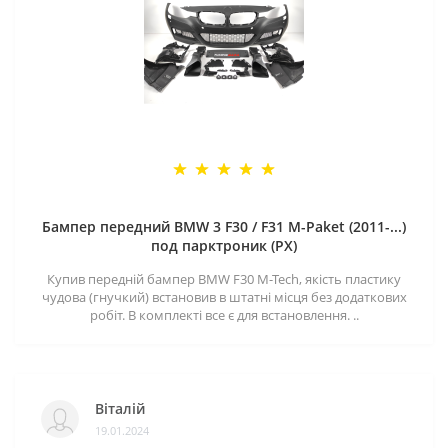
Бампер передний BMW 3 F30 / F31 M-Paket (2011-...)
под парктроник (PX)
Купив передній бампер BMW F30 M-Tech, якість пластику
чудова (гнучкий) встановив в штатні місця без додаткових
робіт. В комплекті все є для встановлення. ..
Віталій
19.01.2024