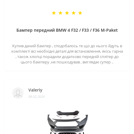
Бампер передний BMW 4 F32 / F33 / F36 M-Paket
Купив даний бампер , сподобалось те що до нього йдуть в
комплекті всі необхідні деталі для встановлення, якісь гарна
, також хлопці порадили додатково передній сплітер до
цього бамперу ,не пошкодував , виглядає супер ..
Valeriy
08.02.2024