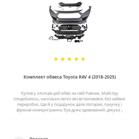
Комплект обвеса Toyota RAV 4 (2018-2025)
Купив у хлопців цей обвіс на свій Равчик. Майстру
сподобалось, наскільки легко він встановився, без зайвих
переробок. Ще й у подарунок дали ліхтарик, пахучку і
фірмові номерні рамки, був дуже здивований, дякую) ..
Ярослав