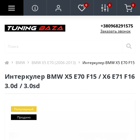
0
0
0
+380968291575
Заказать звонок
BMW
BMW X5 E70 (2006-2013)
Интеркулер BMW X5 E70 F15 / X6
Интеркулер BMW X5 E70 F15 / X6 E71 F16
3.0d / 3.0sd
Популярный
Продано