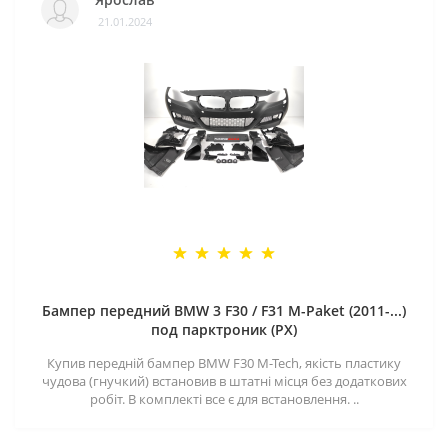
21.01.2024
Бампер передний BMW 3 F30 / F31 M-Paket (2011-...)
под парктроник (PX)
Купив передній бампер BMW F30 M-Tech, якість пластику
чудова (гнучкий) встановив в штатні місця без додаткових
робіт. В комплекті все є для встановлення. ..