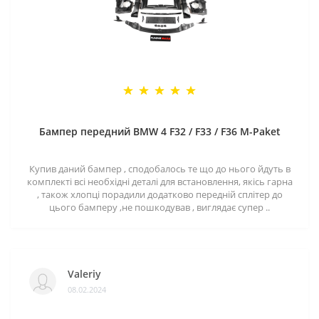
Бампер передний BMW 4 F32 / F33 / F36 M-Paket
Купив даний бампер , сподобалось те що до нього йдуть в
комплекті всі необхідні деталі для встановлення, якісь гарна
, також хлопці порадили додатково передній сплітер до
цього бамперу ,не пошкодував , виглядає супер ..
Valeriy
08.02.2024