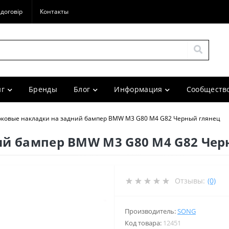
договір
Контакты
г
Бренды
Блог
Информация
Сообщество
оковые накладки на задний бампер BMW M3 G80 M4 G82 Черный глянец
ий бампер BMW M3 G80 M4 G82 Чер
Отзывы:
(0)
Производитель:
SONG
Код товара:
12451