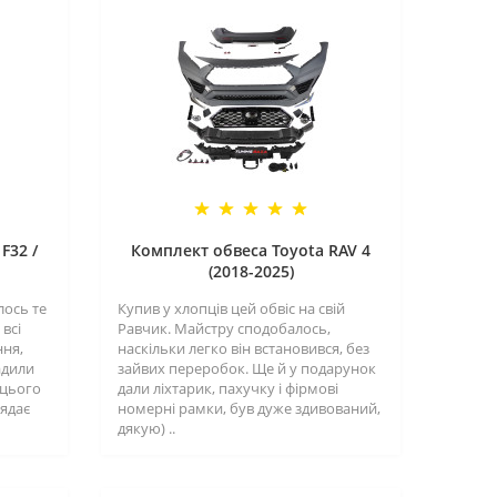
F32 /
Комплект обвеса Toyota RAV 4
(2018-2025)
лось те
Купив у хлопців цей обвіс на свій
всі
Равчик. Майстру сподобалось,
ння,
наскільки легко він встановився, без
адили
зайвих переробок. Ще й у подарунок
 цього
дали ліхтарик, пахучку і фірмові
лядає
номерні рамки, був дуже здивований,
дякую) ..