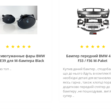
тивотуманные фары BMW
Бампер передний BMW 4 
/E39 для M-бампера Black
F33 / F36 M-Paket
о топ ..
Купив даний бампер , сподоба
що до нього йдуть в комплекті 
необхідні деталі для встановле
якісь гарна , також хлопці пор
додатково передній сплітер до
бамперу ,не пошкодував , виг
супер ..