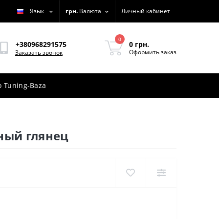
Язык
грн.
Валюта
Личный кабинет
0
0 грн.
+380968291575
Оформить заказ
Заказать звонок
 Tuning-Baza
ный глянец