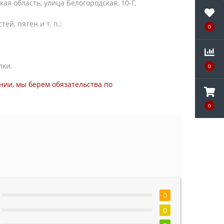
я область, улица Белогородская, 10-Г,
й, пятен и т. п.;
0
лки.
0
нии, мы берем обязательства по
0
0
0