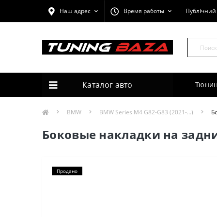
Наш адрес
Время работы
Публічний 
Каталог авто
Тюнин
BMW
BMW Series M4 G82-G83 (2021-...)
Б
Боковые накладки на задн
Продано