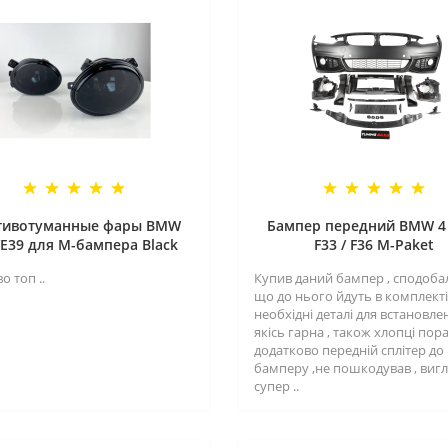
тивотуманные фары BMW
Бампер передний BMW 4 
/E39 для M-бампера Black
F33 / F36 M-Paket
о топ ..
Купив даний бампер , сподоба
що до нього йдуть в комплекті 
необхідні деталі для встановле
якісь гарна , також хлопці пор
додатково передній сплітер до
бамперу ,не пошкодував , виг
супер ..