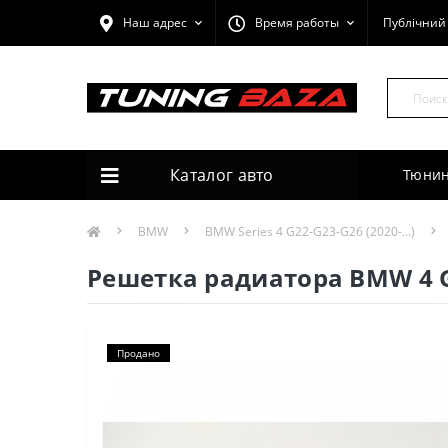
Наш адрес
Время работы
Публічний 
Каталог авто
Тюнин
BMW
BMW Series 4 G22-G23-G26 (2020-...)
Решетка радиатора BMW 4 G
Продано