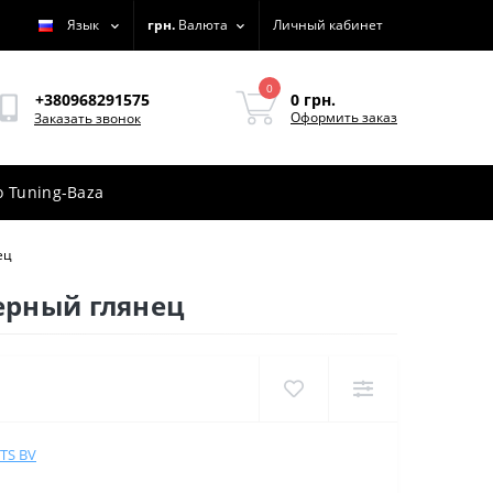
Язык
грн.
Валюта
Личный кабинет
0
0 грн.
+380968291575
Оформить заказ
Заказать звонок
 Tuning-Baza
ец
ерный глянец
TS BV