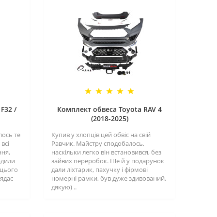
F32 /
Комплект обвеса Toyota RAV 4
(2018-2025)
лось те
Купив у хлопців цей обвіс на свій
всі
Равчик. Майстру сподобалось,
ння,
наскільки легко він встановився, без
адили
зайвих переробок. Ще й у подарунок
 цього
дали ліхтарик, пахучку і фірмові
лядає
номерні рамки, був дуже здивований,
дякую) ..