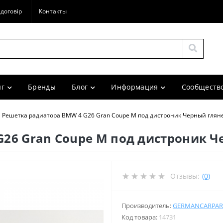
договір
Контакты
г
Бренды
Блог
Информация
Сообщество
Решетка радиатора BMW 4 G26 Gran Coupe M под дистроник Черный глян
26 Gran Coupe M под дистроник Ч
Отзывы:
(0)
Производитель:
GERMANCARPAR
Код товара:
14731