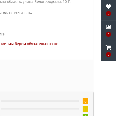
я область, улица Белогородская, 10-Г,
й, пятен и т. п.;
0
лки.
0
нии, мы берем обязательства по
0
0
0