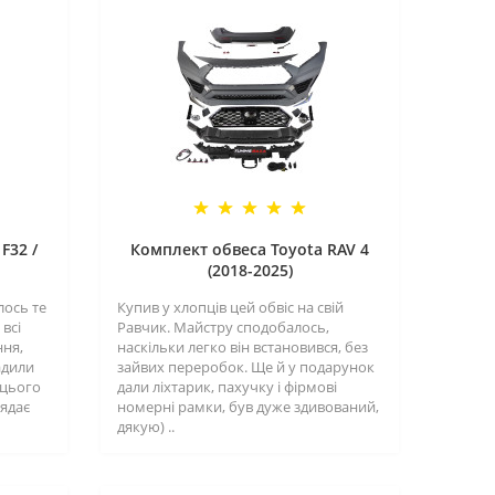
F32 /
Комплект обвеса Toyota RAV 4
(2018-2025)
лось те
Купив у хлопців цей обвіс на свій
всі
Равчик. Майстру сподобалось,
ння,
наскільки легко він встановився, без
адили
зайвих переробок. Ще й у подарунок
 цього
дали ліхтарик, пахучку і фірмові
лядає
номерні рамки, був дуже здивований,
дякую) ..