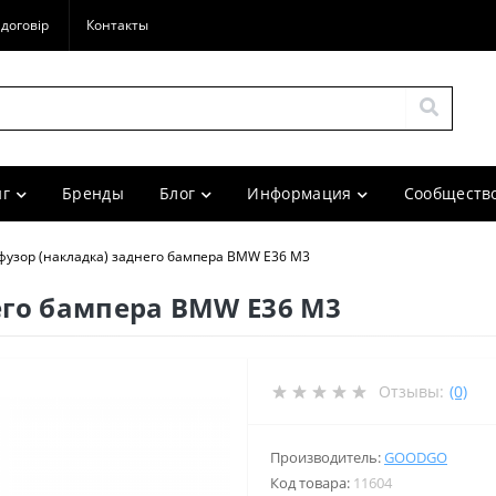
договір
Контакты
г
Бренды
Блог
Информация
Сообщество
узор (накладка) заднего бампера BMW E36 M3
его бампера BMW E36 M3
Отзывы:
(0)
Производитель:
GOODGO
Код товара:
11604