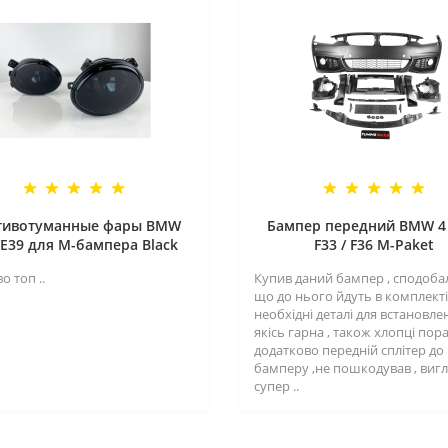
тивотуманные фары BMW
Бампер передний BMW 4 
/E39 для M-бампера Black
F33 / F36 M-Paket
о топ ..
Купив даний бампер , сподоба
що до нього йдуть в комплекті 
необхідні деталі для встановле
якісь гарна , також хлопці пор
додатково передній сплітер до
бамперу ,не пошкодував , виг
супер ..