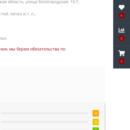
я область, улица Белогородская, 10-Г,
й, пятен и т. п.;
0
лки.
0
нии, мы берем обязательства по
0
0
0