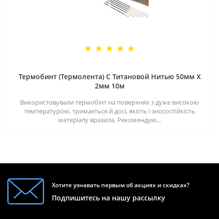
Термобинт (Термолента) С Титановой Нитью 50мм X
2мм 10м
Використовували термобінт на поверхнях з дуже високою
температурою, тримається й досі, якість і зносостійкість
матеріалу вразила. Рекомендую...
Хотите узнавать первым об акциях и скидках?
Подпишитесь на нашу рассылку