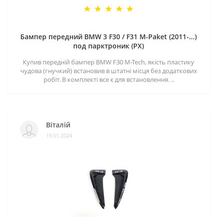
Бампер передний BMW 3 F30 / F31 M-Paket (2011-...)
под парктроник (PX)
Купив передній бампер BMW F30 M-Tech, якість пластику
чудова (гнучкий) встановив в штатні місця без додаткових
робіт. В комплекті все є для встановлення. ..
Віталій
19.01.2024