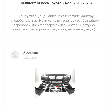
Комплект обвеса Toyota RAV 4 (2018-2025)
Купив у хлопців цей обвіс на свій Равчик. Майстру
сподобалось, наскільки легко він встановився, без зайвих
переробок. Ще й у подарунок дали ліхтарик, пахучку і
фірмові номерні рамки, був дуже здивований, дякую) ..
Ярослав
21.01.2024