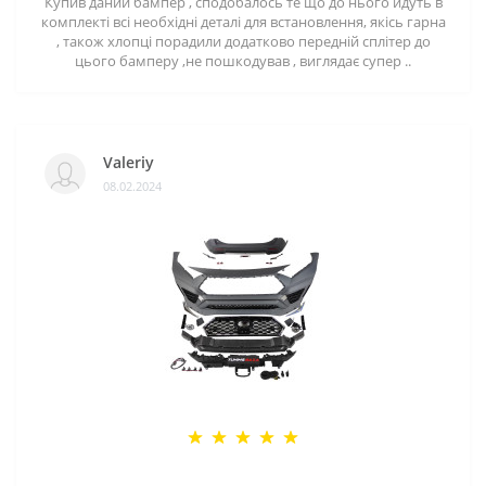
Купив даний бампер , сподобалось те що до нього йдуть в
комплекті всі необхідні деталі для встановлення, якісь гарна
, також хлопці порадили додатково передній сплітер до
цього бамперу ,не пошкодував , виглядає супер ..
Valeriy
08.02.2024