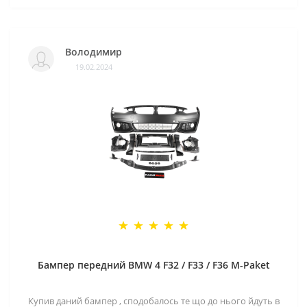
Володимир
19.02.2024
Бампер передний BMW 4 F32 / F33 / F36 M-Paket
Купив даний бампер , сподобалось те що до нього йдуть в