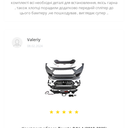
комплекті всі необхідні деталі для встановлення, якісь гарна
, також хлопці порадили додатково передній сплітер до
цього бамперу ,не пошкодував , виглядає супер ..
Valeriy
08.02.2024