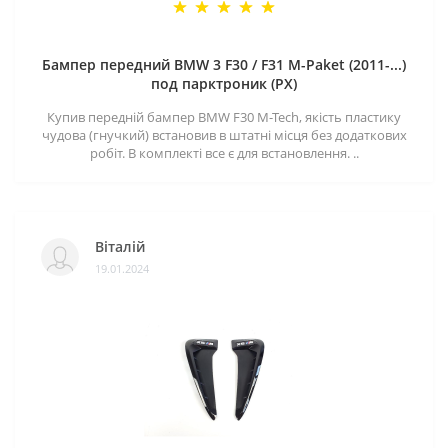
Бампер передний BMW 3 F30 / F31 M-Paket (2011-...)
под парктроник (PX)
Купив передній бампер BMW F30 M-Tech, якість пластику
чудова (гнучкий) встановив в штатні місця без додаткових
робіт. В комплекті все є для встановлення. ..
Віталій
19.01.2024