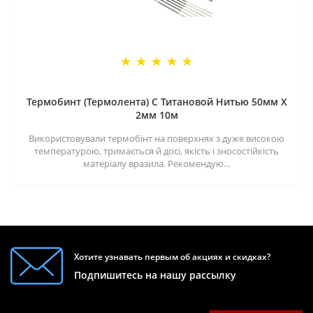
Термобинт (Термолента) С Титановой Нитью 50мм X
2мм 10м
Використовували термобінт на поверхнях з дуже високою
температурою, тримається й досі, якість і зносостійкість
матеріалу вразила. Рекомендую...
Хотите узнавать первым об акциях и скидках?
Подпишитесь на нашу рассылку