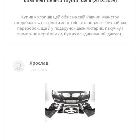
Комплект обвеса Toyota RAV 4 (2018-2025)
Купив у хлопців цей обвіс на свій Равчик. Майстру
сподобалось, наскільки легко він встановився, без зайвих
переробок. Ще й у подарунок дали ліхтарик, пахучку і
фірмові номерні рамки, був дуже здивований, дякую) ..
Ярослав
21.01.2024