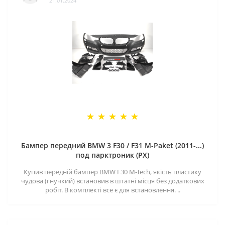
21.01.2024
Бампер передний BMW 3 F30 / F31 M-Paket (2011-...)
под парктроник (PX)
Купив передній бампер BMW F30 M-Tech, якість пластику
чудова (гнучкий) встановив в штатні місця без додаткових
робіт. В комплекті все є для встановлення. ..