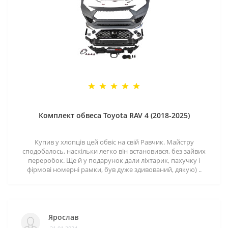
Комплект обвеса Toyota RAV 4 (2018-2025)
Купив у хлопців цей обвіс на свій Равчик. Майстру
сподобалось, наскільки легко він встановився, без зайвих
переробок. Ще й у подарунок дали ліхтарик, пахучку і
фірмові номерні рамки, був дуже здивований, дякую) ..
Ярослав