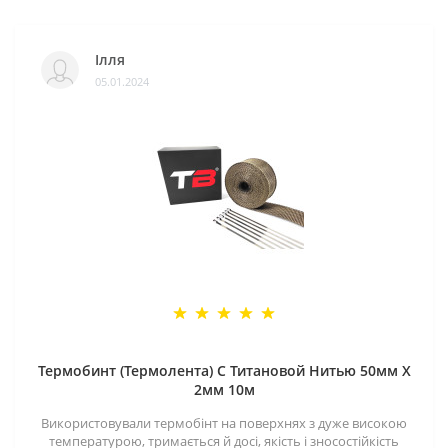
Ілля
05.01.2024
Термобинт (Термолента) С Титановой Нитью 50мм X
2мм 10м
Використовували термобінт на поверхнях з дуже високою
температурою, тримається й досі, якість і зносостійкість