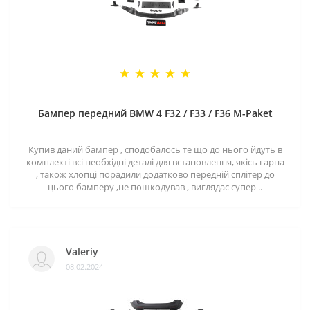
Бампер передний BMW 4 F32 / F33 / F36 M-Paket
Купив даний бампер , сподобалось те що до нього йдуть в
комплекті всі необхідні деталі для встановлення, якісь гарна
, також хлопці порадили додатково передній сплітер до
цього бамперу ,не пошкодував , виглядає супер ..
Valeriy
08.02.2024