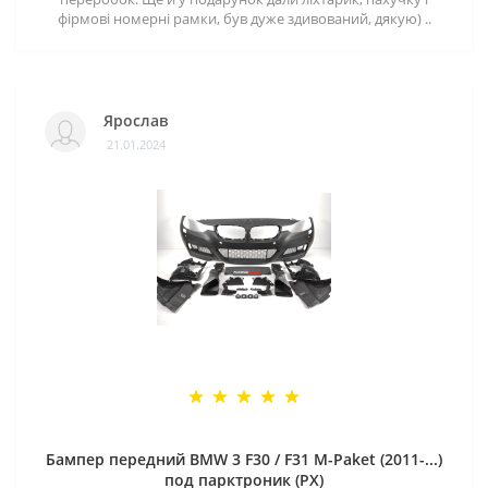
фірмові номерні рамки, був дуже здивований, дякую) ..
Ярослав
21.01.2024
Бампер передний BMW 3 F30 / F31 M-Paket (2011-...)
под парктроник (PX)