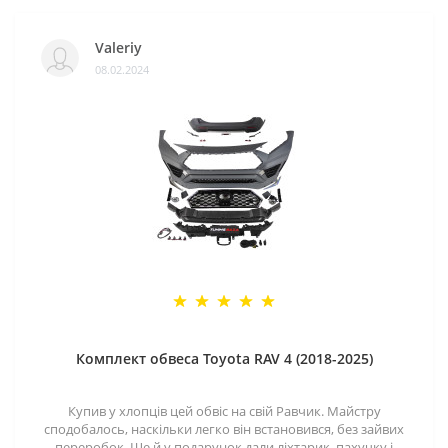
Valeriy
08.02.2024
Комплект обвеса Toyota RAV 4 (2018-2025)
Купив у хлопців цей обвіс на свій Равчик. Майстру
сподобалось, наскільки легко він встановився, без зайвих
переробок. Ще й у подарунок дали ліхтарик, пахучку і