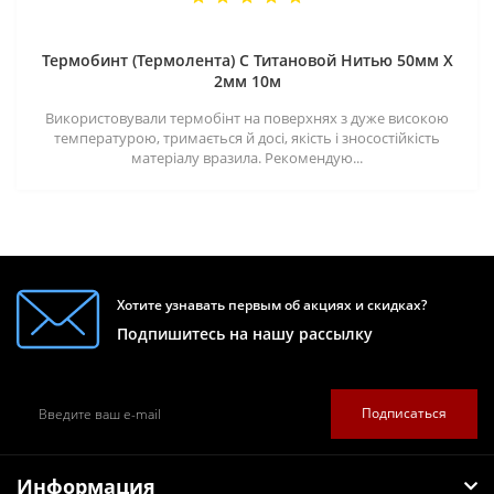
Термобинт (Термолента) С Титановой Нитью 50мм X
2мм 10м
Використовували термобінт на поверхнях з дуже високою
температурою, тримається й досі, якість і зносостійкість
матеріалу вразила. Рекомендую...
Хотите узнавать первым об акциях и скидках?
Подпишитесь на нашу рассылку
Подписаться
Информация