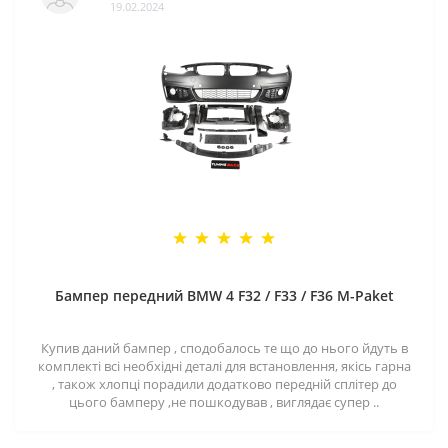
19.02.2024
Бампер передний BMW 4 F32 / F33 / F36 M-Paket
Купив даний бампер , сподобалось те що до нього йдуть в
комплекті всі необхідні деталі для встановлення, якісь гарна
, також хлопці порадили додатково передній сплітер до
цього бамперу ,не пошкодував , виглядає супер ..