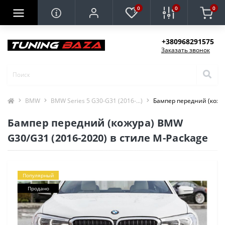
0
0
0
+380968291575
Заказать звонок
BMW
BMW Series 5 G30-G31 (2016-...)
Бампер передний (кожур
Бампер передний (кожура) BMW
G30/G31 (2016-2020) в стиле M-Package
Популярный
Продано