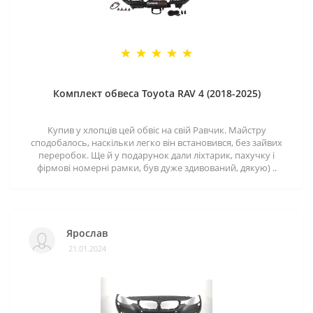
Комплект обвеса Toyota RAV 4 (2018-2025)
Купив у хлопців цей обвіс на свій Равчик. Майстру
сподобалось, наскільки легко він встановився, без зайвих
переробок. Ще й у подарунок дали ліхтарик, пахучку і
фірмові номерні рамки, був дуже здивований, дякую) ..
Ярослав
21.01.2024