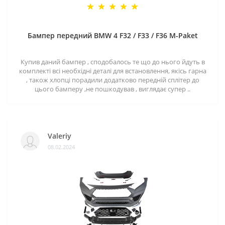
Бампер передний BMW 4 F32 / F33 / F36 M-Paket
Купив даний бампер , сподобалось те що до нього йдуть в
комплекті всі необхідні деталі для встановлення, якісь гарна
, також хлопці порадили додатково передній сплітер до
цього бамперу ,не пошкодував , виглядає супер ..
Valeriy
08.02.2024