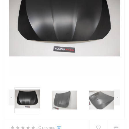
<
>
Отзывы:
(0)