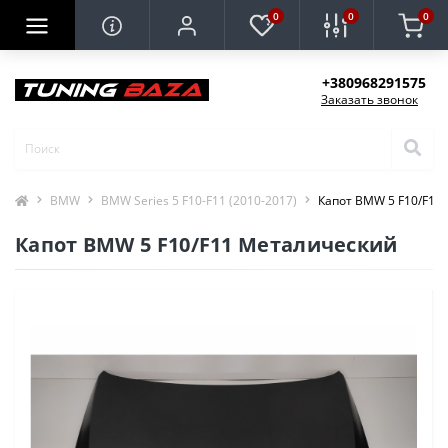
0
0
0
+380968291575
Заказать звонок
BMW
BMW Series 5 F10-F11 (2010-2017)
Капот BMW 5 F10/F11
Капот BMW 5 F10/F11 Металический