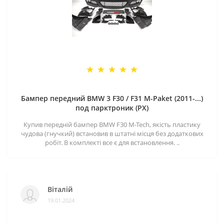
Бампер передний BMW 3 F30 / F31 M-Paket (2011-...)
под парктроник (PX)
Купив передній бампер BMW F30 M-Tech, якість пластику
чудова (гнучкий) встановив в штатні місця без додаткових
робіт. В комплекті все є для встановлення. ..
Віталій
19.01.2024