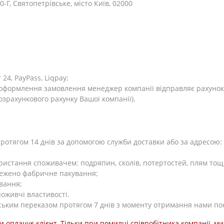
0-Г, Святопетрівське, місто Київ, 02000
4, PayPass, Liqpay;
я оформлення замовлення менеджер компанії відправляє рахунок
розрахункового рахунку Вашої компанії).
тягом 14 днів за допомогою служби доставки або за адресою: Ки
користання споживачем: подряпин, сколів, потертостей, плям тощ
режено фабричне пакування;
вання;
поживчі властивості.
ьким переказом протягом 7 днів з моменту отримання нами по
и оплачує клієнт. Тільки при помилці співробітника компанії, 