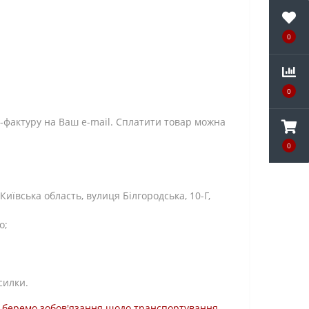
0
0
-фактуру на Ваш e-mail. Сплатити товар можна
0
ївська область, вулиця Білгородська, 10-Г,
о;
силки.
ми беремо зобов'язання щодо транспортування