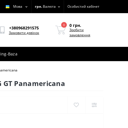
Мова
грн.
Валюта
Особистий кабінет
0 грн.
0
+380968291575
Зробити
Замовити дзвінок
замовлення
ing-Baza
namericana
G GT Panamericana