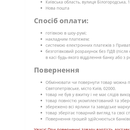
Київська область, вулиця Білогородська, 1
Нова пошта
Спосіб оплати:
готівкою в шоу-румі;
накладним платежем;
системою електронних платежів з Приват 2
безготівковий розрахунок без ПДВ (післ
в касі будь-якого відділення банку або з 
Повернення
Обмінювати чи повернути товар можна про
Святопетрівське, місто Київ, 02000.
товар не був у вжитку і не має слідів ви
товар повністю укомплектований та збе
збережено всі ярлики та заводське марку
товар зберігає товарний вигляд та свої с
Повернення грошей здійснюється банківс
Увага! При поверненні товару вартість доставк