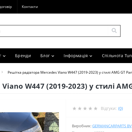
договір
Контакти
г
Бренди
Блог
Інформація
Спільнота Tun
Решітка радіатора Mercedes Viano W447 (2019-2023) у стилі AMG GT Pa
 Viano W447 (2019-2023) у стилі AM
Відгуки:
(0)
Виробник:
GERMANCARPARTS BV